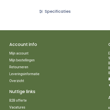
Specificaties
Account info
Mijn account
E
9
Mijn bestellingen
B
Retourneren
B
I
Leveringsinformatie
Overzicht
Nuttige links
B2B offerte
Vacatures
K