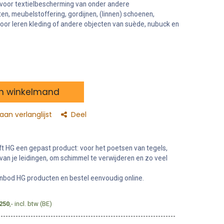
 voor textielbescherming van onder andere
en, meubelstoffering, gordijnen, (linnen) schoenen,
voor leren kleding of andere objecten van suède, nubuck en
n winkelmand
an verlanglijst
Deel
ft HG een gepast product: voor het poetsen van tegels,
van je leidingen, om schimmel te verwijderen en zo veel
nbod HG producten en bestel eenvoudig online.
250
,- incl. btw (BE)