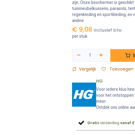
zijn. Onze beschermer is geschikt
tuinmeubelkussens, parasols, tent
regenkleding en sportkleding, en 
aniline.
€
9,08
Inclusief btw
per stuk
I
Vergelijk
Toevoegen a
HG
Voor iedere klus hee
voor het ontstoppen 
meer.
Ontdek ons online aa
Gratis
verzending
vanaf €