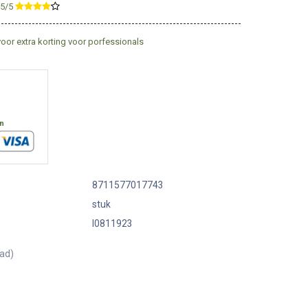
,5/5
​
voor extra korting voor porfessionals
en
8711577017743
stuk
I0811923
aad)