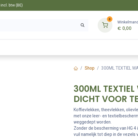
ncl. btw (BE)
0
Winkelman
€
0,00
Gereedschappen
Bevestiging
Tuin
Shop
300ML TEXTIEL WAT
300ML TEXTIEL 
DICHT VOOR TE
Koffievlekken, theevlekken, oliev
met onze leer- en textielbesche
weggedept worden.
Zonder de bescherming van HG 4 in
vuil namelijk tot diep in de vezels