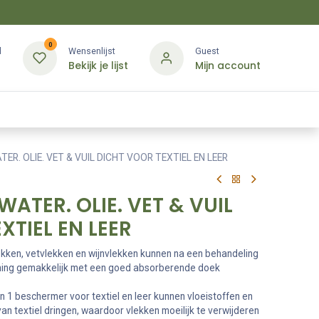
0
d
Wensenlijst
Guest
Bekijk je lijst
Mijn account
Kledij & PBM
Diensten
Merken
Contact
ER. OLIE. VET & VUIL DICHT VOOR TEXTIEL EN LEER
WATER. OLIE. VET & VUIL
XTIEL EN LEER
lekken, vetvlekken en wijnvlekken kunnen na een behandeling
rming gemakkelijk met een goed absorberende doek
 1 beschermer voor textiel en leer kunnen vloeistoffen en
 van textiel dringen, waardoor vlekken moeilijk te verwijderen