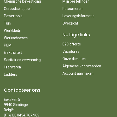
Chemische bevestiging
Mijn bestellingen
Gereedschappen
Retourneren
Powertools
Leveringsinformatie
Tuin
Overzicht
Werkkledij
Nuttige links
Werkschoenen
B2B offerte
PBM
Vacatures
Elektriciteit
Onze diensten
Sanitair en verwarming
Algemene voorwaarden
Ijzerwaren
Account aanmaken
Ladders
Contacteer ons
Eeksken 5
9940 Sleidinge
België
BTW BE 0454.767.969