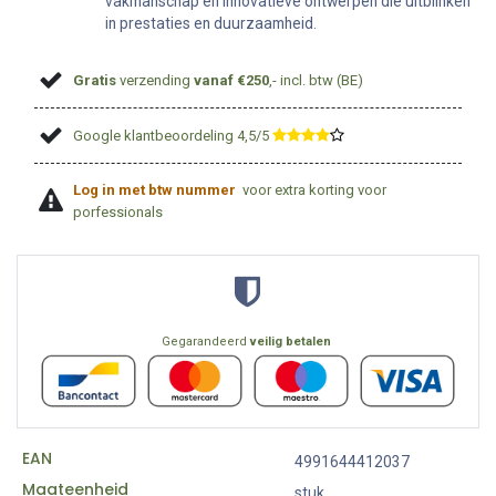
vakmanschap en innovatieve ontwerpen die uitblinken
in prestaties en duurzaamheid.
Gratis
verzending
vanaf €250
,- incl. btw (BE)
Google klantbeoordeling 4,5/5
​
Log in met btw nummer
voor extra korting voor
porfessionals
Gegarandeerd
veilig betalen
EAN
4991644412037
Maateenheid
stuk