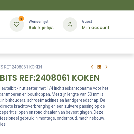
0
d
Wensenlijst
Guest
Bekijk je lijst
Mijn account
Kledij & PBM
Diensten
Merken
Contact
TS REF:2408061 KOKEN
PBITS REF:2408061 KOKEN
leutelbit / nut setter met 1/4 inch zeskantopname voor het
antmoeren en boutkoppen. Met zijn lengte van 50 mm is
k in bithouders, schroefmachines en handgereedschap. De
irecte krachtoverbrenging en een zuivere passing op de
 beperkt slippen en rond draaien van bevestigingen. Deze
ofessioneel gebruik in montage, onderhoud, machinebouw,
ies.