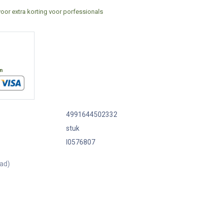
voor extra korting voor porfessionals
en
4991644502332
stuk
I0576807
aad)