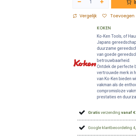
I
Vergelijk
Toevoegen a
KOKEN
Ko-Ken Tools, of Hau
Japans gereedschaps
duurzame gereedschap
van goede gereedsch
betrouwbaarheid.
Ontdek de perfecte b
vertrouwde merk in 
van Ko-Ken bieden w
vakman als de enthou
compromisloze vakma
prestaties en duurz
Gratis
verzending
vanaf €
Google klantbeoordeling 4