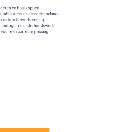
moeren en boutkoppen
r bithouders en schroefmachines
ip en krachtoverbrenging
l montage- en onderhoudswerk
 voor een correcte passing