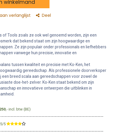
n winkelmand
an verlanglijst
Deel
s of Tools zoals ze ook wel genoemd worden, zijn een
merk dat bekend staat om zijn hoogwaardige en
pen. Ze zijn populair onder professionals en liefhebbers
appen vanwege hun precisie, innovatie en
alans tussen kwaliteit en precisie met Ko-Ken, het
hoogwaardig gereedschap. Als professionele doorverkoper
ij een breed scala aan gereedschappen voor zowel de
siaste doe-het-zelver. Ko-Ken staat bekend om zijn
nschap en innovatieve ontwerpen die uitblinken in
aamheid.
250
,- incl. btw (BE)
,5/5
​