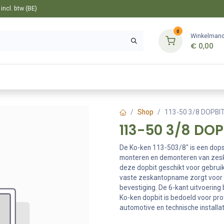
ncl. btw (BE)
0
Winkelman
€
0,00
Gereedschappen
Bevestiging
Tuin
Shop
113-50 3/8 DOPBI
113-50 3/8 DO
De Ko-ken 113-503/8" is een dops
monteren en demonteren van zesk
deze dopbit geschikt voor gebrui
vaste zeskantopname zorgt voor d
bevestiging. De 6-kant uitvoering
Ko-ken dopbit is bedoeld voor pr
automotive en technische installat