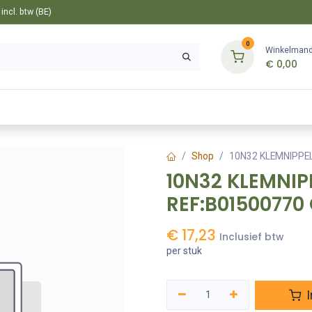
ncl. btw (BE)
0
Winkelman
€
0,00
Gereedschappen
Bevestiging
Tuin
Shop
10N32 KLEMNIPPEL
10N32 KLEMNIP
REF:B01500770
€
17,23
Inclusief btw
per stuk
I