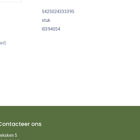
5425024333395
stuk
I0394054
aad)
Contacteer ons
eksken 5