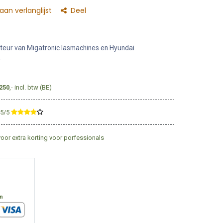
an verlanglijst
Deel
teur van Migatronic lasmachines en Hyundai
.
250
,- incl. btw (BE)
,5/5
​
voor extra korting voor porfessionals
en