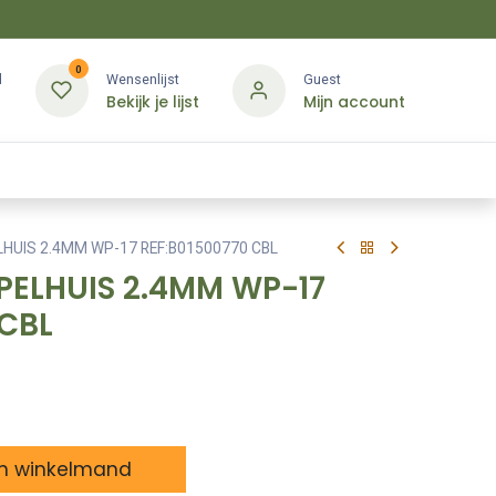
0
d
Wensenlijst
Guest
Bekijk je lijst
Mijn account
Kledij & PBM
Diensten
Merken
Contact
HUIS 2.4MM WP-17 REF:B01500770 CBL
PELHUIS 2.4MM WP-17
 CBL
n winkelmand