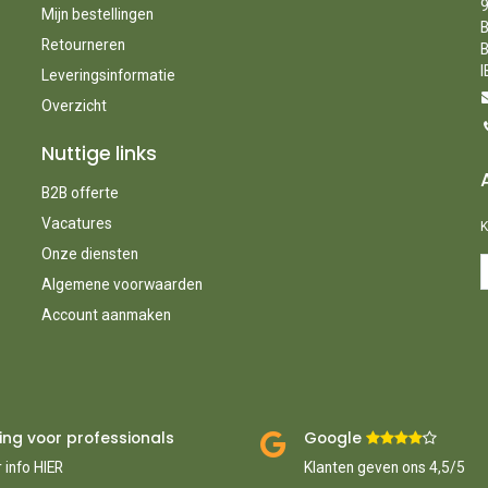
9
Mijn bestellingen
B
Retourneren
B
I
Leveringsinformatie
Overzicht
Nuttige links
B2B offerte
Vacatures
K
Onze diensten
Algemene voorwaarden
Account aanmaken
ing voor professionals
Google ​
​
 info HIER
Klanten geven ons 4,5/5