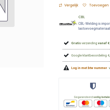
Vergelijk
Toevoegen a
CBL
CBL-Welding is impor
lastoevoegmateriaal
Gratis
verzending
vanaf €
Google klantbeoordeling 4
Log in met btw nummer
Gegarandeerd
veilig betal