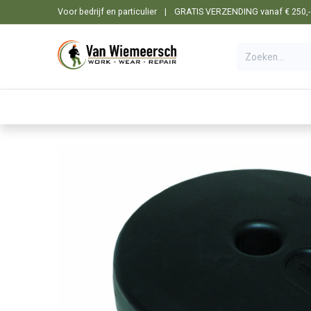
Overslaan naar inhoud
Voor bedrijf en particulier
|
GRATIS VERZENDING vanaf € 250,- i
🛒 Shop
☰ Categorieën
Machines