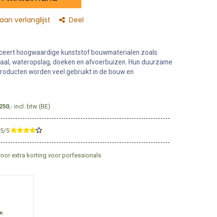
an verlanglijst
Deel
uceert hoogwaardige kunststof bouwmaterialen zoals
iaal, wateropslag, doeken en afvoerbuizen. Hun duurzame
roducten worden veel gebruikt in de bouw en
250
,- incl. btw (BE)
,5/5
​
voor extra korting voor porfessionals
en