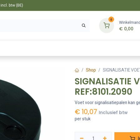
ncl. btw (BE)
0
Winkelman
€
0,00
Gereedschappen
Bevestiging
Tuin
Shop
SIGNALISATIE VO
SIGNALISATIE
REF:8101.2090
Voet voor signalisatiepalen kan g
€
10,07
Inclusief btw
per stuk
I