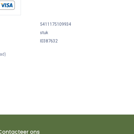
5411175109934
stuk
I0387632
aad)
Contacteer ons