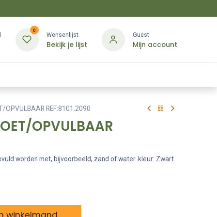
0
d
Wensenlijst
Guest
Bekijk je lijst
Mijn account
Kledij & PBM
Diensten
Merken
Contact
ET/OPVULBAAR REF:8101.2090
 VOET/OPVULBAAR
evuld worden met, bijvoorbeeld, zand of water. kleur: Zwart
n winkelmand