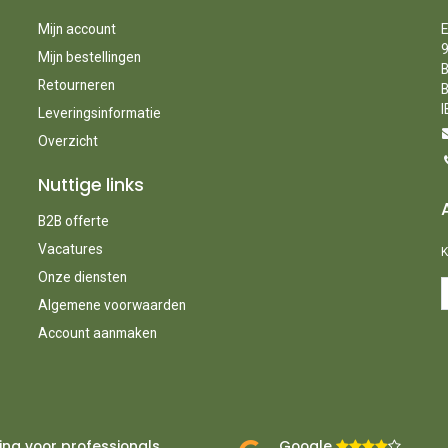
Mijn account
E
9
Mijn bestellingen
B
Retourneren
B
I
Leveringsinformatie
Overzicht
Nuttige links
B2B offerte
Vacatures
K
Onze diensten
Algemene voorwaarden
Account aanmaken
ing voor professionals
Google ​
​