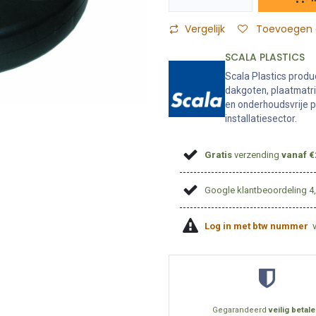
Vergelijk
Toevoegen a
SCALA PLASTICS
Scala Plastics prod
dakgoten, plaatmatr
en onderhoudsvrije p
installatiesector.
Gratis
verzending
vanaf €
Google klantbeoordeling 4
Log in met btw nummer
Gegarandeerd
veilig betal