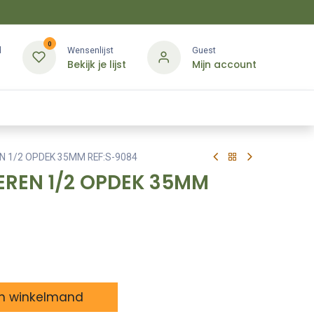
0
d
Wensenlijst
Guest
Bekijk je lijst
Mijn account
Kledij & PBM
Diensten
Merken
Contact
N 1/2 OPDEK 35MM REF:S-9084
EREN 1/2 OPDEK 35MM
n winkelmand