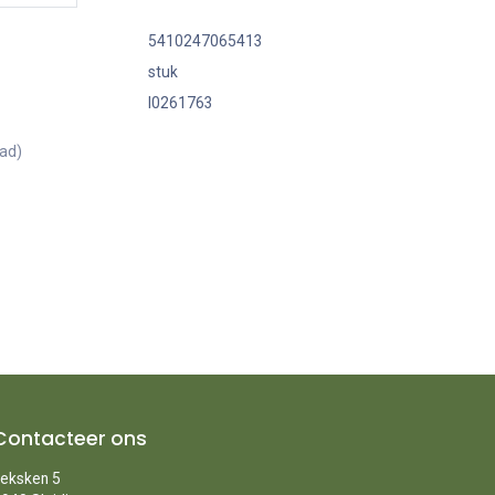
5410247065413
stuk
I0261763
aad)
Contacteer ons
eksken 5