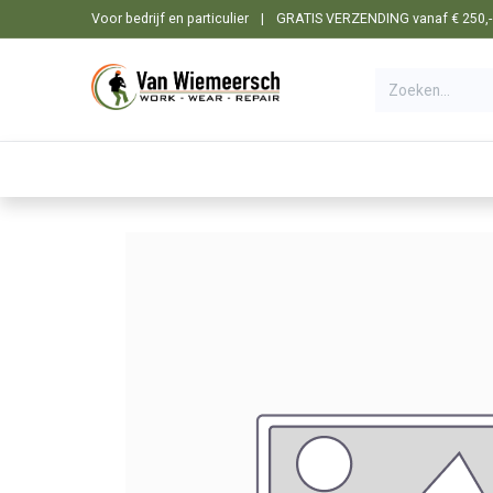
Overslaan naar inhoud
Voor bedrijf en particulier
|
GRATIS VERZENDING vanaf € 250,- i
🛒 Shop
☰ Categorieën
Machines