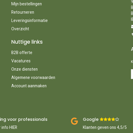
9
Mijn bestellingen
B
Retourneren
B
I
Leveringsinformatie
Overzicht
Nuttige links
B2B offerte
Vacatures
K
Onze diensten
Algemene voorwaarden
Account aanmaken
ing voor professionals
Google ​
​
 info HIER
Klanten geven ons 4,5/5