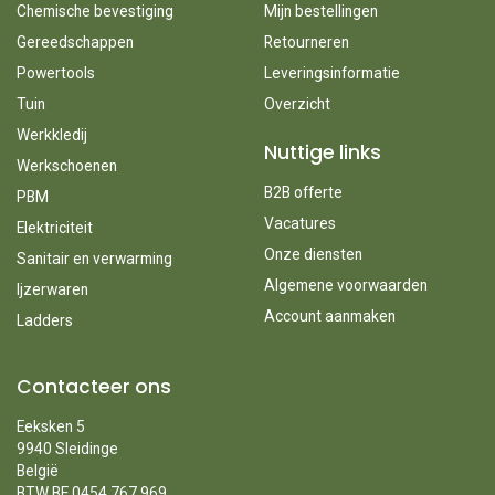
Chemische bevestiging
Mijn bestellingen
Gereedschappen
Retourneren
Powertools
Leveringsinformatie
Tuin
Overzicht
Werkkledij
Nuttige links
Werkschoenen
B2B offerte
PBM
Vacatures
Elektriciteit
Onze diensten
Sanitair en verwarming
Algemene voorwaarden
Ijzerwaren
Account aanmaken
Ladders
Contacteer ons
Eeksken 5
9940 Sleidinge
België
BTW BE 0454.767.969