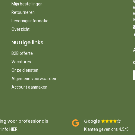
9
Mijn bestellingen
B
Retourneren
B
I
Leveringsinformatie
Overzicht
Nuttige links
B2B offerte
Vacatures
K
Onze diensten
Algemene voorwaarden
Account aanmaken
ing voor professionals
Google ​
​
 info HIER
Klanten geven ons 4,5/5