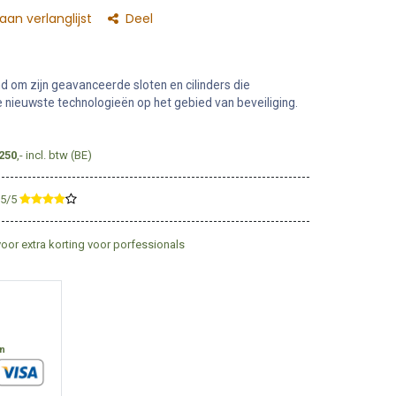
an verlanglijst
Deel
 om zijn geavanceerde sloten en cilinders die
nieuwste technologieën op het gebied van beveiliging.
250
,- incl. btw (BE)
,5/5
​
voor extra korting voor porfessionals
en