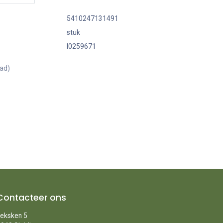
5410247131491
stuk
I0259671
aad)
Contacteer ons
eksken 5