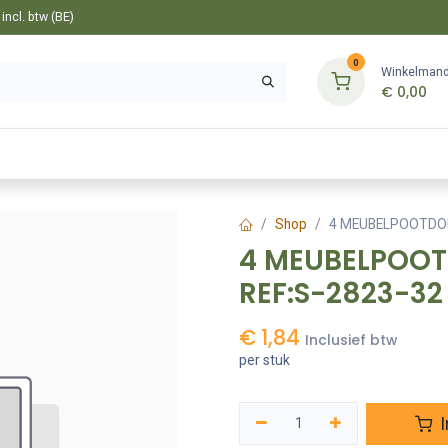
ncl. btw (BE)
0
Winkelman
€
0,00
Gereedschappen
Bevestiging
Tuin
Shop
4 MEUBELPOOTDOP
4 MEUBELPOOT
REF:S-2823-32
€
1,84
Inclusief btw
per stuk
I