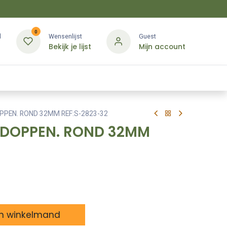
0
d
Wensenlijst
Guest
Bekijk je lijst
Mijn account
Kledij & PBM
Diensten
Merken
Contact
PEN. ROND 32MM REF:S-2823-32
DOPPEN. ROND 32MM
n winkelmand