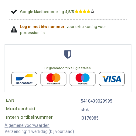
Google klantbeoordeling 4,5/5
​
Log in met btw nummer
voor extra korting voor
porfessionals
Gegarandeerd
veilig betalen
EAN
5410439029995
Maateenheid
stuk
Intern artikelnummer
I0176085
Algemene voorwaarden
Verzending: 1 werkdag (bij voorraad)