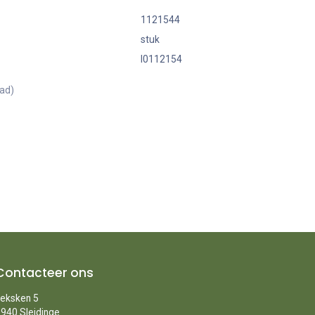
1121544
stuk
I0112154
aad)
Contacteer ons
eksken 5
940 Sleidinge