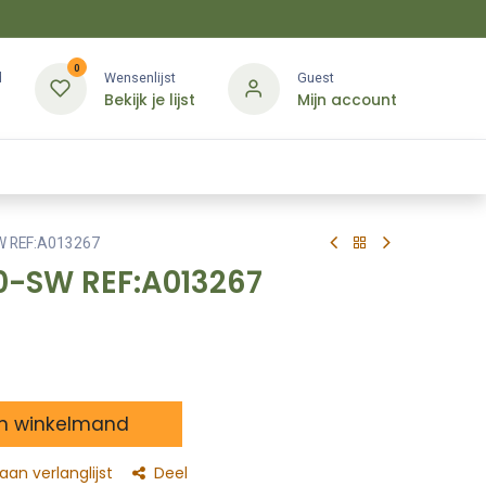
0
d
Wensenlijst
Guest
Bekijk je lijst
Mijn account
Kledij & PBM
Diensten
Merken
Contact
W REF:A013267
0-SW REF:A013267
n winkelmand
an verlanglijst
Deel