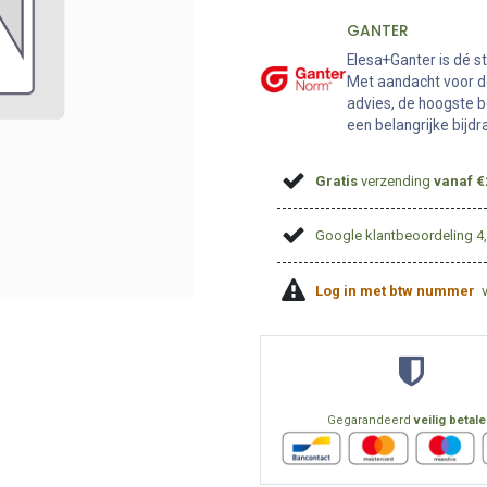
GANTER
Elesa+Ganter is dé s
Met aandacht voor de
advies, de hoogste b
een belangrijke bijd
Gratis
verzending
vanaf €
Google klantbeoordeling 4
Log in met btw nummer
Gegarandeerd
veilig betal