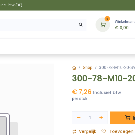
ncl. btw (BE)
0
Winkelman
€
0,00
Gereedschappen
Bevestiging
Tuin
Shop
300-78-M10-20-S
300-78-M10-2
€
7,26
Inclusief btw
per stuk
I
Vergelijk
Toevoegen a