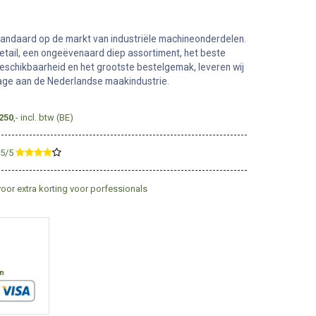
tandaard op de markt van industriële machineonderdelen.
tail, een ongeëvenaard diep assortiment, het beste
eschikbaarheid en het grootste bestelgemak, leveren wij
rage aan de Nederlandse maakindustrie.
250
,- incl. btw (BE)
,5/5
​
voor extra korting voor porfessionals
en