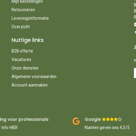
Mijn bestellingen
B
Retourneren
B
I
Leveringsinformatie
Overzicht
Nuttige links
B2B offerte
Vacatures
K
Onze diensten
Algemene voorwaarden
Account aanmaken
ing voor professionals
Google ​
​
 info HIER
Klanten geven ons 4,5/5