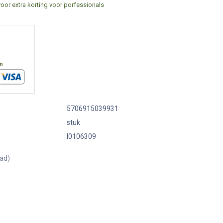
voor extra korting voor porfessionals
en
5706915039931
stuk
I0106309
aad)