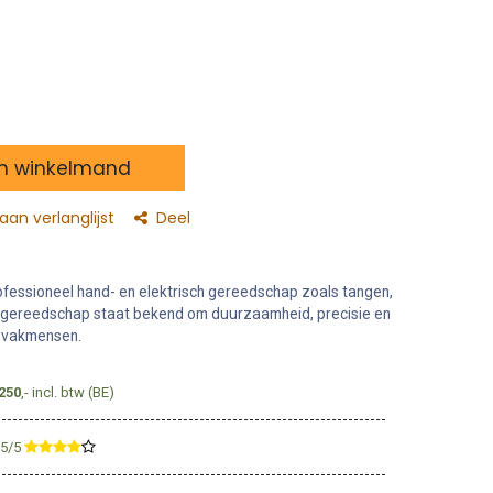
n winkelmand
an verlanglijst
Deel
fessioneel hand- en elektrisch gereedschap zoals tangen,
 gereedschap staat bekend om duurzaamheid, precisie en
 vakmensen.
250
,- incl. btw (BE)
,5/5
​