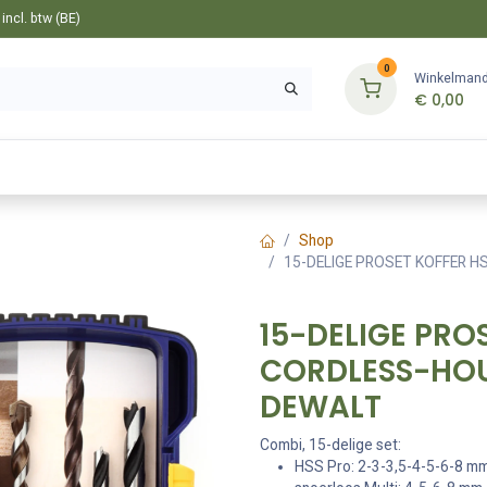
ncl. btw (BE)
0
Winkelman
€
0,00
Gereedschappen
Bevestiging
Tuin
Shop
15-DELIGE PROSET KOFFER 
15-DELIGE PRO
CORDLESS-HOU
DEWALT
Combi, 15-delige set:
HSS Pro: 2-3-3,5-4-5-6-8 m