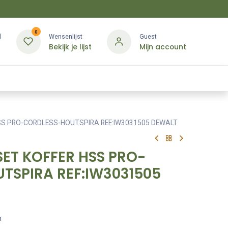
0
d
Wensenlijst
Guest
Bekijk je lijst
Mijn account
Kledij & PBM
Diensten
Merken
Contact
HSS PRO-CORDLESS-HOUTSPIRA REF:IW3031505 DEWALT
SET KOFFER HSS PRO-
TSPIRA REF:IW3031505
m