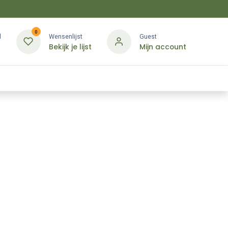
0
d
Wensenlijst
Guest
Bekijk je lijst
Mijn account
Kledij & PBM
Diensten
Merken
Contact