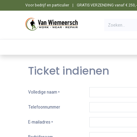
Overslaan naar inhoud
Voor bedrijf en particulier
|
GRATIS VERZENDING vanaf € 250,- i
🛒 Shop
☰ Categorieën
Machines
Ticket indienen
Volledige naam
*
Telefoonnummer
E-mailadres
*