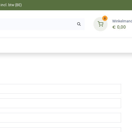
ncl. btw (BE)
0
Winkelman
€
0,00
Gereedschappen
Bevestiging
Tuin