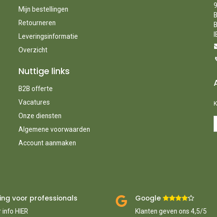
9
Mijn bestellingen
B
Retourneren
B
I
Leveringsinformatie
Overzicht
Nuttige links
B2B offerte
Vacatures
K
Onze diensten
Algemene voorwaarden
Account aanmaken
ing voor professionals
Google ​
​
 info HIER
Klanten geven ons 4,5/5