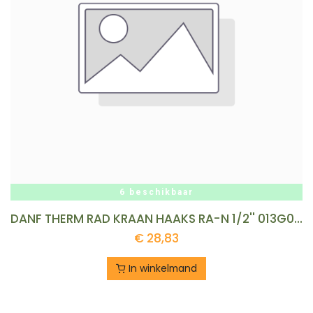
6 beschikbaar
DANF THERM RAD KRAAN HAAKS RA-N 1/2'' 013G0033 REF:10026409
€
28,83
In winkelmand