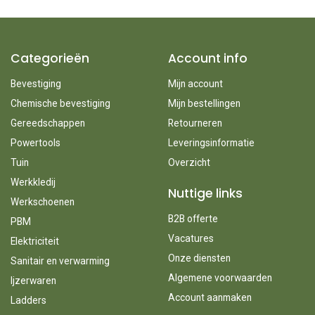
Categorieën
Account info
Bevestiging
Mijn account
Chemische bevestiging
Mijn bestellingen
Gereedschappen
Retourneren
Powertools
Leveringsinformatie
Tuin
Overzicht
Werkkledij
Nuttige links
Werkschoenen
B2B offerte
PBM
Vacatures
Elektriciteit
Onze diensten
Sanitair en verwarming
Algemene voorwaarden
Ijzerwaren
Account aanmaken
Ladders