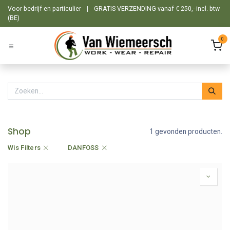
Overslaan naar inhoud
Voor bedrijf en particulier
|
GRATIS VERZENDING vanaf € 250,- incl. btw
(BE)
0
Shop
1 gevonden producten.
Wis Filters
DANFOSS