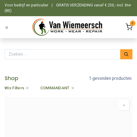
Overslaan naar inhoud
Voor bedrijf en particulier
|
GRATIS VERZENDING vanaf € 250,- incl. btw
(BE)
0
Shop
1 gevonden producten.
Wis Filters
COMMANDANT