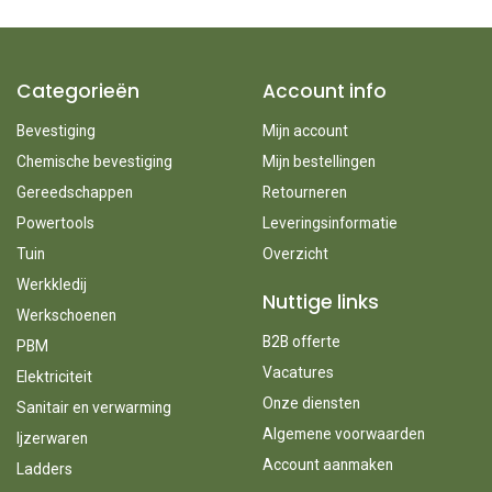
Categorieën
Account info
Bevestiging
Mijn account
Chemische bevestiging
Mijn bestellingen
Gereedschappen
Retourneren
Powertools
Leveringsinformatie
Tuin
Overzicht
Werkkledij
Nuttige links
Werkschoenen
B2B offerte
PBM
Vacatures
Elektriciteit
Onze diensten
Sanitair en verwarming
Algemene voorwaarden
Ijzerwaren
Account aanmaken
Ladders