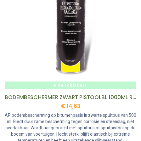
6 beschikbaar
BODEMBESCHERMER ZWART PISTOOLBL.1000ML REF:AK90011 AKEMI
€
14,63
AP bodembescherming op bitumenbasis in zwarte spuitbus van 500
ml. Biedt duurzame bescherming tegen corrosie en steenslag, niet
overlakbaar. Wordt aangebracht met spuitbus of spuitpistool op de
bodem van voertuigen. Hecht sterk, blijft elastisch bij extreme
temperaturen en heeft een uitstekende slijtweerstand.