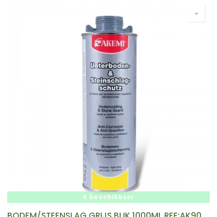
6 beschikbaar
BODEM/STEENSLAG GRIJS BLIK 1000ML REF:AK90016 AKEMI