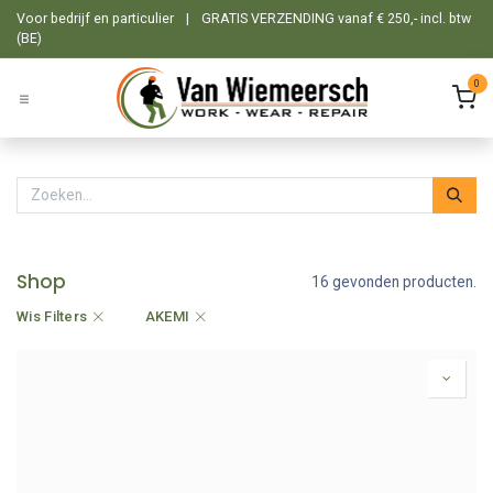
Overslaan naar inhoud
Voor bedrijf en particulier
|
GRATIS VERZENDING vanaf € 250,- incl. btw
(BE)
0
Shop
16 gevonden producten.
Wis Filters
AKEMI