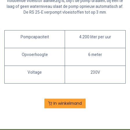
voldoende vloeistof aanwezig is, blijft de pomp draaien; bij een te
laag of geen waterniveau slaat de pomp opnieuw automatisch af.
De RS 25-E verpompt vloeistoffen tot op 3 mm.
Pompcapaciteit
4.200 liter per uur
Opvoerhoogte
6 meter
Voltage
230V
In winkelmand