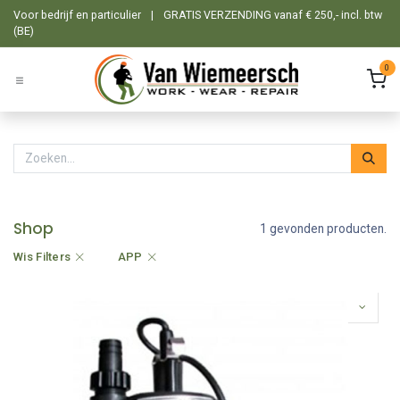
Overslaan naar inhoud
Voor bedrijf en particulier
|
GRATIS VERZENDING vanaf € 250,- incl. btw
(BE)
0
Shop
1 gevonden producten.
Wis Filters
APP