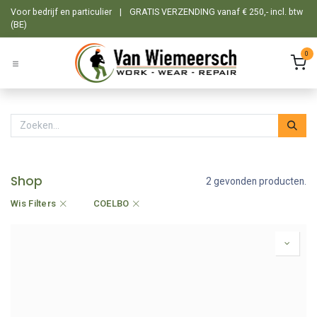
Overslaan naar inhoud
Voor bedrijf en particulier
|
GRATIS VERZENDING vanaf € 250,- incl. btw
(BE)
0
Shop
2 gevonden producten.
Wis Filters
COELBO