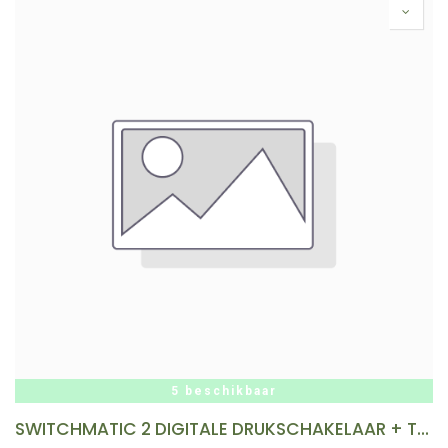
5 beschikbaar
SWITCHMATIC 2 DIGITALE DRUKSCHAKELAAR + THERMISCHE BEV. COELBO REF:B2.03.113 MP&I