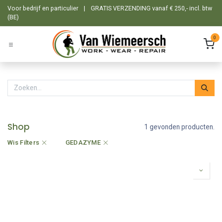
Overslaan naar inhoud
Voor bedrijf en particulier
|
GRATIS VERZENDING vanaf € 250,- incl. btw
(BE)
0
Shop
1 gevonden producten.
Wis Filters
GEDAZYME