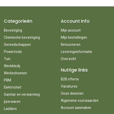
Categorieën
Account info
Bevestiging
Mijn account
Chemische bevestiging
Mijn bestellingen
Gereedschappen
Retourneren
Powertools
Leveringsinformatie
Tuin
Overzicht
Werkkledij
Nuttige links
Werkschoenen
B2B offerte
PBM
Vacatures
Elektriciteit
Onze diensten
Sanitair en verwarming
Algemene voorwaarden
Ijzerwaren
Account aanmaken
Ladders