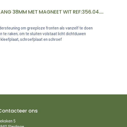
DRUKSNAPPER TIP-ON LANG 38MM MET MAGNEET WIT REF:356.04.754
rsteuning om greeploze fronten als vanzelf te doen
 te raken; om te sluiten volstaat licht dichtduwen
. kleefplaat, schroefplaat en schroef
Contacteer ons
eksken 5
940 Sleidinge