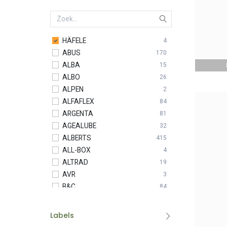
HÄFELE
4
ABUS
170
ALBA
15
ALBO
26
ALPEN
2
ALFAFLEX
84
ARGENTA
81
AGEALUBE
32
ALBERTS
415
ALL-BOX
4
ALTRAD
19
AVR
3
B&C
84
BASIC LINE
17
BESSEY
53
Labels
BETA
4