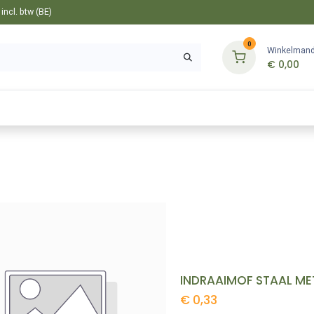
ncl. btw (BE)
0
Winkelman
€
0,00
Gereedschappen
Bevestiging
Tuin
INDRAAIMOF STAAL MET
€
0,33