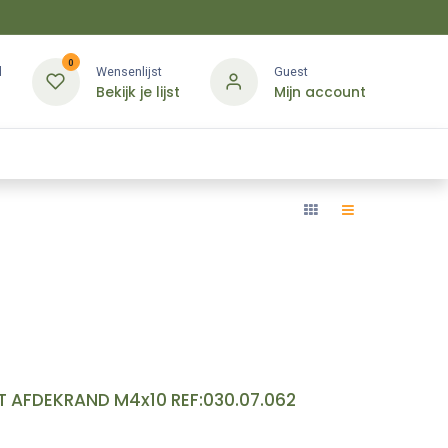
0
d
Wensenlijst
Guest
Bekijk je lijst
Mijn account
Kledij & PBM
Diensten
Merken
Contact
 AFDEKRAND M4x10 REF:030.07.062