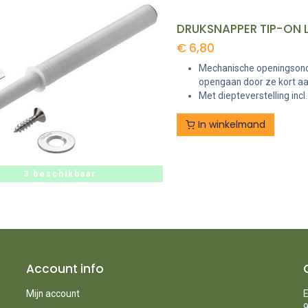
€
6,80
Mechanische openingsonde
opengaan door ze kort aan
Met diepteverstelling incl
In winkelmand
3 beschikbaar
Account info
Mijn account
E
9