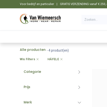
Overslaan naar inhoud
Voor bedrijf en particulier
|
GRATIS VERZENDING vanaf € 250,- i
🛒 Shop
☰ Categorieën
Machines
Alle producten
- 4 product(en)
Wis Filters
HÄFELE
Categorie
Prijs
Merk