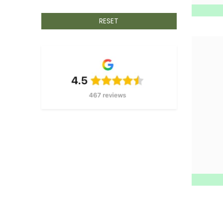
BETAFENCE
5
BIANDITZ
RESET
32
BSI
2
BISON
3
BLAKLADER
70
BLUM
1
BOBRUSH
323
BRIGGS & STRATTON
1
CAMPING GAZ
21
CARAT
581
CFH
31
CBL
34
COMFORTA
2
CRC
51
DAB
44
DELTA PLUS
1
DESMET HOUTDRAAIERIJ
1
DEWALT
218