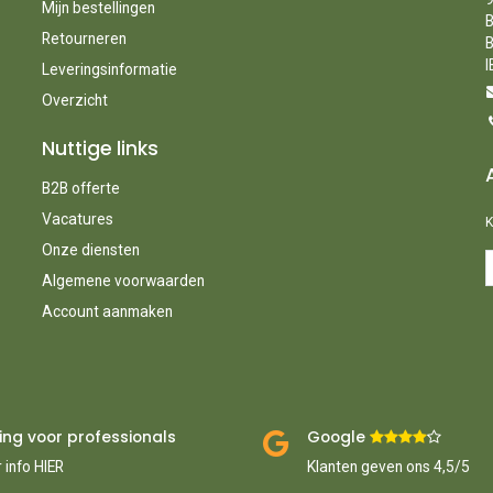
Mijn bestellingen
B
Retourneren
B
I
Leveringsinformatie
Overzicht
Nuttige links
B2B offerte
Vacatures
K
Onze diensten
Algemene voorwaarden
Account aanmaken
ing voor professionals
Google ​
​
 info HIER
Klanten geven ons 4,5/5