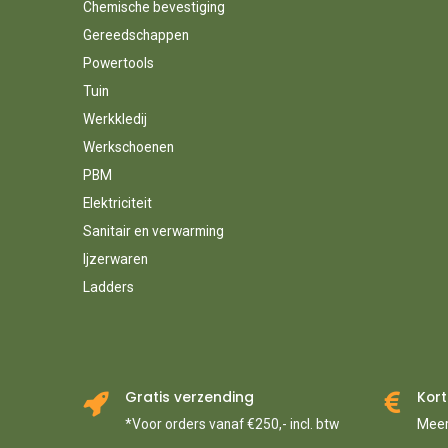
Chemische bevestiging
FESTOOL
654
FISCHER
391
Gereedschappen
FLEX
3
Powertools
DE PYPERE
17
Tuin
AQUAPLAN
87
Werkkledij
FLOTEC
4
Werkschoenen
BODEGRAVEN
52
PBM
DE RAAT
21
FORCE
18
Elektriciteit
GALICO
130
Sanitair en verwarming
FUTECH
78
Ijzerwaren
GANTER
47
Ladders
STAPP
1
GARDENA
335
ASPEN
7
VSH
1
GRIFFON
33
Gratis verzending
Kort
GT LINE
10
*Voor orders vanaf €250,- incl. btw
Meer
BEKAERT
19