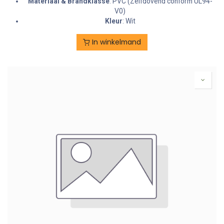
Materiaal & Brandklasse
: PVC (Zelfdovend conform UL94-
V0)
Kleur
: Wit
In winkelmand