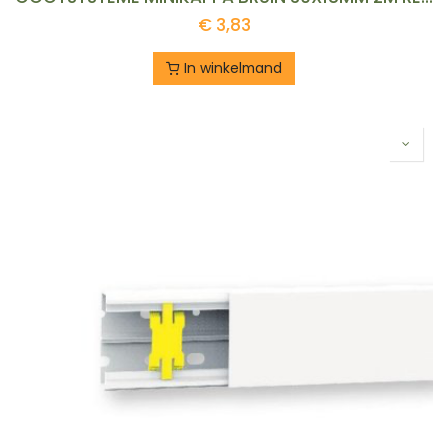
€
3,83
In winkelmand