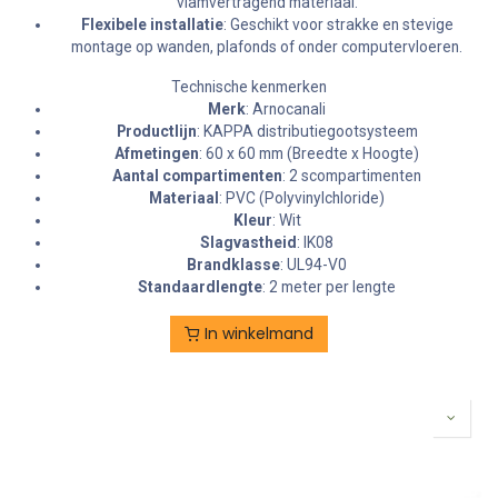
vlamvertragend materiaal.
Flexibele installatie
: Geschikt voor strakke en stevige
montage op wanden, plafonds of onder computervloeren.
Technische kenmerken
Merk
: Arnocanali
Productlijn
: KAPPA distributiegootsysteem
Afmetingen
: 60 x 60 mm (Breedte x Hoogte)
Aantal compartimenten
: 2 scompartimenten
Materiaal
: PVC (Polyvinylchloride)
Kleur
: Wit
Slagvastheid
: IK08
Brandklasse
: UL94-V0
Standaardlengte
: 2 meter per lengte
In winkelmand