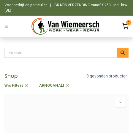
Overslaan naar inhoud
Voor bedrijf en particulier
|
GRATIS VERZENDING vanaf € 250,- incl. btw
(BE)
0
Shop
9 gevonden producten.
Wis Filters
ARNOCANALI