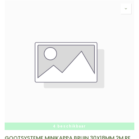
4 beschikbaar
GOOTSYSTEME MINIKAPPA BRUIN 30X18MM 2M REF:K1830.5