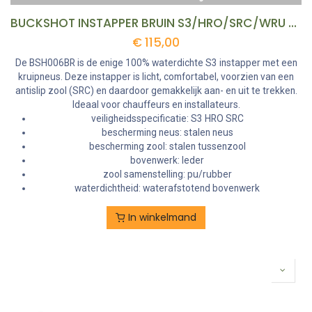
BUCKSHOT INSTAPPER BRUIN S3/HRO/SRC/WRU MT 47 REF:BSH006BR-47 BUCKBOOTZ
€
115,00
De BSH006BR is de enige 100% waterdichte S3 instapper met een
kruipneus. Deze instapper is licht, comfortabel, voorzien van een
antislip zool (SRC) en daardoor gemakkelijk aan- en uit te trekken.
Ideaal voor chauffeurs en installateurs.
veiligheidsspecificatie: S3 HRO SRC
bescherming neus: stalen neus
bescherming zool: stalen tussenzool
bovenwerk: leder
zool samenstelling: pu/rubber
waterdichtheid: waterafstotend bovenwerk
In winkelmand