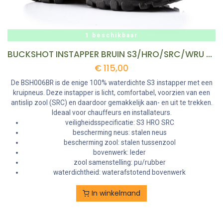
1 beschikbaar
BUCKSHOT INSTAPPER BRUIN S3/HRO/SRC/WRU MT 43 REF:BSH006BR-43 BUCKBOOTZ
€
115,00
De BSH006BR is de enige 100% waterdichte S3 instapper met een
kruipneus. Deze instapper is licht, comfortabel, voorzien van een
antislip zool (SRC) en daardoor gemakkelijk aan- en uit te trekken.
Ideaal voor chauffeurs en installateurs.
veiligheidsspecificatie: S3 HRO SRC
bescherming neus: stalen neus
bescherming zool: stalen tussenzool
bovenwerk: leder
zool samenstelling: pu/rubber
waterdichtheid: waterafstotend bovenwerk
In winkelmand