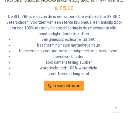
TRADEZ MIDDELHOOG BRUIN S3/SRC MT 44 REF:BLITZBR-44 BUCKBOOTZ
€
115,00
De BLITZBR is een van de is een superlichte waterdichte S3 SRC
veterschoen. Voorzien van een sterke kruipneus, een antislip zool
en een 100% metaalvrije specificering is deze schoen in alle
omstandigheden in te zetten.
veiligheidsspecificatie: S3 SRC
bescherming neus: metaalvrije neus
bescherming zool: metaalvrije antipenetratie tussenzool
bovenwerk: leder
zool samenstelling: rubber
waterdichtheid: 100% waterdicht
zool: Non-marking zool
In winkelmand