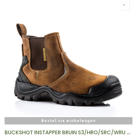
Bestel via winkelwagen
BUCKSHOT INSTAPPER BRUIN S3/HRO/SRC/WRU MT 42 REF:BSH006BR-42 BUCKBOOTZ