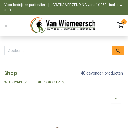
Overslaan naar inhoud
Voor bedrijf en particulier
|
GRATIS VERZENDING vanaf € 250,- incl. btw
(BE)
0
Shop
48 gevonden producten.
Wis Filters
BUCKBOOTZ