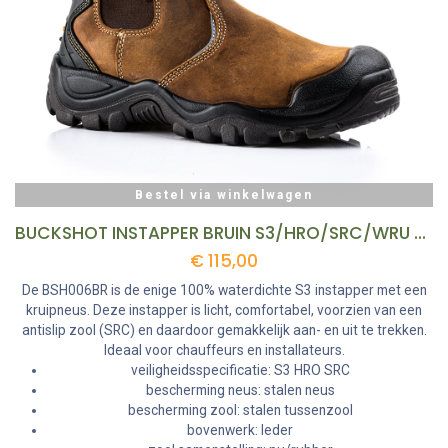
Bestel via winkelwagen
BUCKSHOT INSTAPPER BRUIN S3/HRO/SRC/WRU MT 44 REF:BSH006BR-44 BUCKBOOTZ
€
115,00
De BSH006BR is de enige 100% waterdichte S3 instapper met een
kruipneus. Deze instapper is licht, comfortabel, voorzien van een
antislip zool (SRC) en daardoor gemakkelijk aan- en uit te trekken.
Ideaal voor chauffeurs en installateurs.
veiligheidsspecificatie: S3 HRO SRC
bescherming neus: stalen neus
bescherming zool: stalen tussenzool
bovenwerk: leder