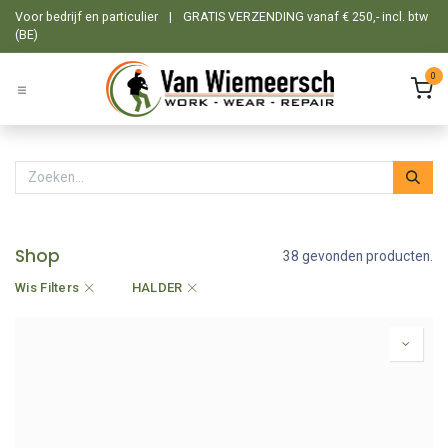
Overslaan naar inhoud
Voor bedrijf en particulier
|
GRATIS VERZENDING vanaf € 250,- incl. btw
(BE)
0
Shop
38 gevonden producten.
Wis Filters
HALDER