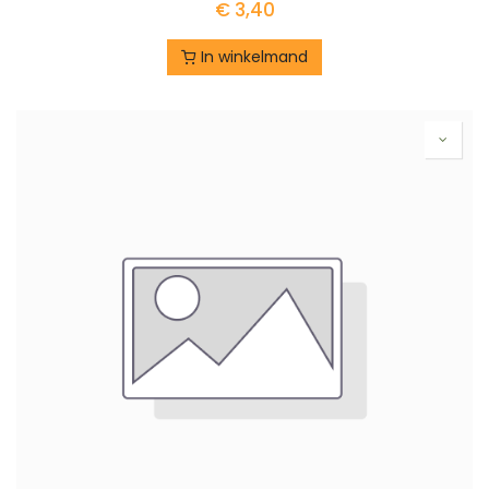
€
3,40
In winkelmand