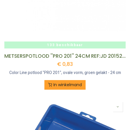
133 beschikbaar
METSERSPOTLOOD ''PRO 201'' 24CM REF:JD 201524 COLOR LINE
€
0,83
Color Line potlood "PRO 201", ovale vorm, groen gelakt - 24 cm
In winkelmand