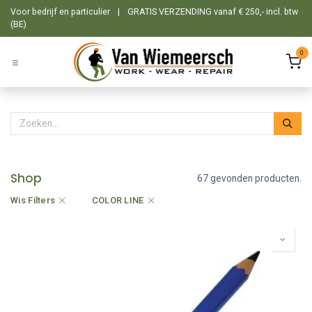
Overslaan naar inhoud
Voor bedrijf en particulier
|
GRATIS VERZENDING vanaf € 250,- incl. btw
(BE)
0
Shop
67 gevonden producten.
Wis Filters
COLOR LINE