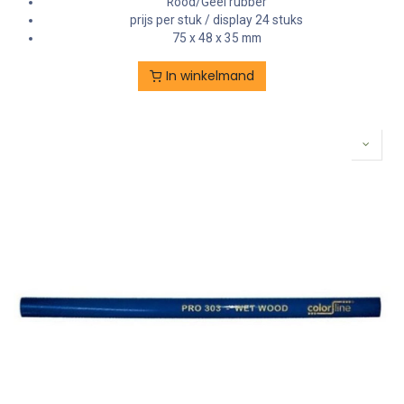
Rood/Geel rubber
prijs per stuk / display 24 stuks
75 x 48 x 35 mm
In winkelmand