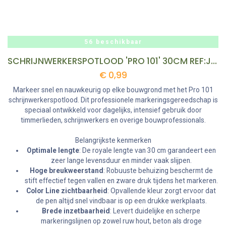
56 beschikbaar
SCHRIJNWERKERSPOTLOOD 'PRO 101' 30CM REF:JD 101830 COLOR LINE
€
0,99
Markeer snel en nauwkeurig op elke bouwgrond met het Pro 101
schrijnwerkerspotlood. Dit professionele markeringsgereedschap is
speciaal ontwikkeld voor dagelijks, intensief gebruik door
timmerlieden, schrijnwerkers en overige bouwprofessionals.
Belangrijkste kenmerken
Optimale lengte
: De royale lengte van 30 cm garandeert een
zeer lange levensduur en minder vaak slijpen.
Hoge breukweerstand
: Robuuste behuizing beschermt de
stift effectief tegen vallen en zware druk tijdens het markeren.
Color Line zichtbaarheid
: Opvallende kleur zorgt ervoor dat
de pen altijd snel vindbaar is op een drukke werkplaats.
Brede inzetbaarheid
: Levert duidelijke en scherpe
markeringslijnen op zowel ruw hout, beton als droge