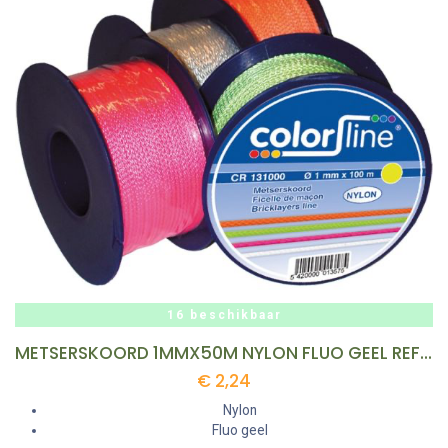
16 beschikbaar
METSERSKOORD 1MMX50M NYLON FLUO GEEL REF:CR 130050
€
2,24
Nylon
Fluo geel