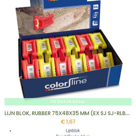
40 beschikbaar
LIJN BLOK, RUBBER 75X48X35 MM (EX SJ SJ-RLB-OY-01) REF:CR 100024D-1 COLOR LINE
€
1,67
Lijnblok