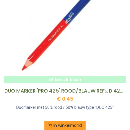
66 beschikbaar
DUO MARKER 'PRO 425' ROOD/BLAUW REF:JD 425117 COLOR LINE
€
0,45
Duomarker met 50% rood / 50% blauw type "DUO 425"
In winkelmand