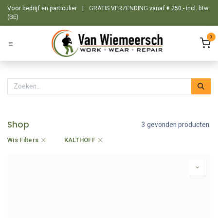
Overslaan naar inhoud
Voor bedrijf en particulier
|
GRATIS VERZENDING vanaf € 250,- incl. btw
(BE)
0
Shop
3 gevonden producten.
Wis Filters
KALTHOFF