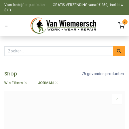
Overslaan naar inhoud
Voor bedrijf en particulier
|
GRATIS VERZENDING vanaf € 250,- incl. btw
(BE)
0
Shop
76 gevonden producten.
Wis Filters
JOBMAN