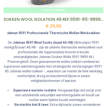
1 beschikbaar
SOKKEN WOOL ISOLATION 46 REF:9591-85-9899-46
€
25,90
obman 9591 Professionele Thermische Wollen Werksokken
De
Jobman 9591 Wool Socks (maat 46-48)
Ullstrumpor 9591
mörkgrå/svart 46/48 - zijn de ultieme thermische werksokken voor
professionals die topprestaties leveren in koude
omstandigheden Jobman Socken Wolle 9591 9899 46 |
Preisvergleich. Deze geavanceerde wollen sokken combineren
superieure warmteregulatie met strategische verstevigingen 9591-
85 Jobman wollen sokken - , waardoor uw voeten de hele werkdag
comfortabel, droog en beschermd blijven in zware
veiligheidsschoenen of laarzen.
Superieure warmte-isolatie:
Hoogwaardige wol zorgt voor
een uitstekende natuurlijke warmteregulatie en houdt uw
voeten warm tijdens koude werkdagen.
Versterkte hiel & teen:
Extra slijtvaste zones verminderen