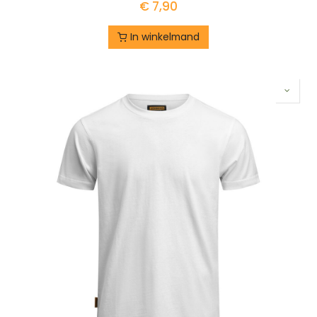
€
7,90
In winkelmand