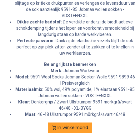
slijtage op kritieke drukpunten en verlengen de levensduur van
de sok aanzienlijk 9591-85 Jobman wollen sokken -
VDSTEENXXL.
Dikke zachte badstof:
De verdikte onderzijde biedt actieve
schokdemping tijdens het lopen en voorkomt vermoeidheid bij
langdurig staan op harde werkvloeren.
Perfecte pasvorm:
Dankzij de elastische vezels blijft de sok
perfect op zijn plek zitten zonder af te zakken of te knellen in
uw werklaarzen.
Belangrijkste kenmerken
Merk:
Jobman Workwear
Model:
9591 Wool Socks Jobman Socken Wolle 9591 9899 46
| Preisvergleich
Materiaalmix:
50% wol, 49% polyamide, 1% elastaan 9591-85
Jobman wollen sokken - VDSTEENXXL
Kleur:
Donkergrijs / Zwart Ullstrumpor 9591 mörkgrå/svart
46/48 - XL-BYGG
Maat:
46-48 Ullstrumpor 9591 mörkgrå/svart 46/48
In winkelmand