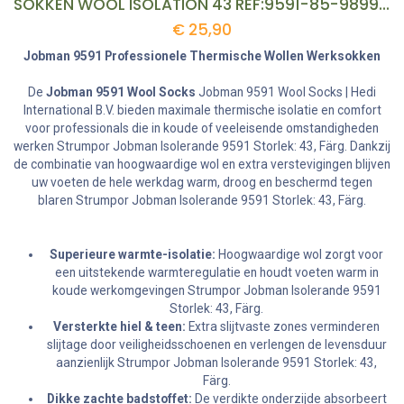
SOKKEN WOOL ISOLATION 43 REF:9591-85-9899-43
€
25,90
Jobman 9591 Professionele Thermische Wollen Werksokken
De
Jobman 9591 Wool Socks
Jobman 9591 Wool Socks | Hedi
International B.V. bieden maximale thermische isolatie en comfort
voor professionals die in koude of veeleisende omstandigheden
werken Strumpor Jobman Isolerande 9591 Storlek: 43, Färg. Dankzij
de combinatie van hoogwaardige wol en extra verstevigingen blijven
uw voeten de hele werkdag warm, droog en beschermd tegen
blaren Strumpor Jobman Isolerande 9591 Storlek: 43, Färg.
Superieure warmte-isolatie:
Hoogwaardige wol zorgt voor
een uitstekende warmteregulatie en houdt voeten warm in
koude werkomgevingen Strumpor Jobman Isolerande 9591
Storlek: 43, Färg.
Versterkte hiel & teen:
Extra slijtvaste zones verminderen
slijtage door veiligheidsschoenen en verlengen de levensduur
aanzienlijk Strumpor Jobman Isolerande 9591 Storlek: 43,
Färg.
Dikke zachte badstoffet:
De verdikte onderzijde absorbeert