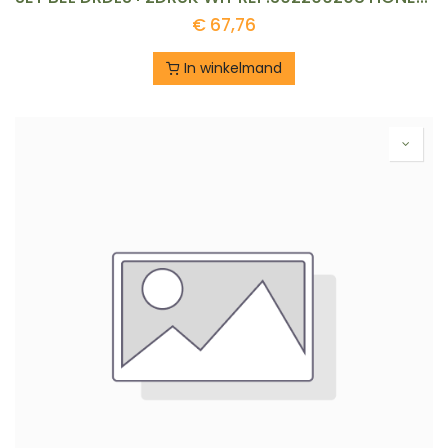
€
67,76
In winkelmand