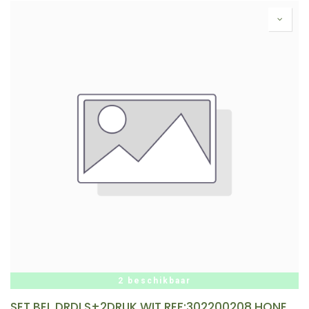
2 beschikbaar
SET BEL DRDLS+2DRUK WIT REF:302200208 HONEYWELL