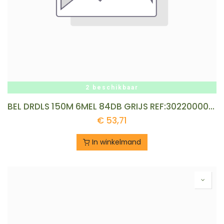
2 beschikbaar
BEL DRDLS 150M 6MEL 84DB GRIJS REF:302200006 HONEYWELL
€
53,71
In winkelmand