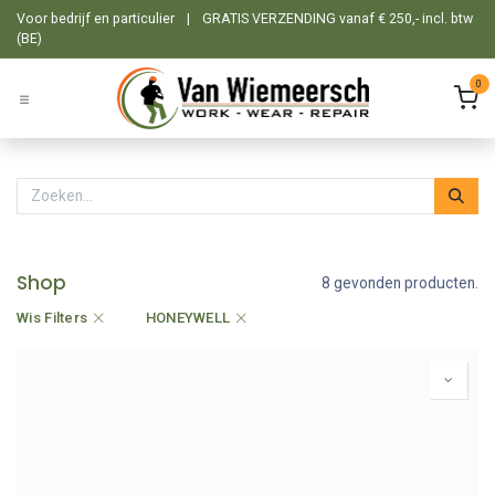
Overslaan naar inhoud
Voor bedrijf en particulier
|
GRATIS VERZENDING vanaf € 250,- incl. btw
(BE)
0
Shop
8 gevonden producten.
Wis Filters
HONEYWELL