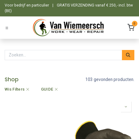
Overslaan naar inhoud
Voor bedrijf en particulier
|
GRATIS VERZENDING vanaf € 250,- incl. btw
(BE)
0
Shop
103 gevonden producten.
Wis Filters
GUIDE