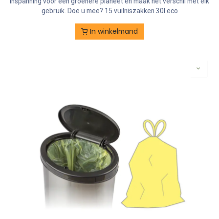
inspanning voor een groenere planeet en maak het verschil met elk
gebruik. Doe u mee? 15 vuilniszakken 30l eco
In winkelmand