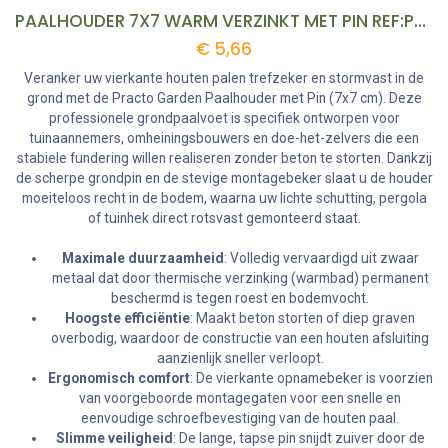
PAALHOUDER 7X7 WARM VERZINKT MET PIN REF:PH7X7 PRACTOGARDEN
€
5,66
Veranker uw vierkante houten palen trefzeker en stormvast in de
grond met de Practo Garden Paalhouder met Pin (7x7 cm). Deze
professionele grondpaalvoet is specifiek ontworpen voor
tuinaannemers, omheiningsbouwers en doe-het-zelvers die een
stabiele fundering willen realiseren zonder beton te storten. Dankzij
de scherpe grondpin en de stevige montagebeker slaat u de houder
moeiteloos recht in de bodem, waarna uw lichte schutting, pergola
of tuinhek direct rotsvast gemonteerd staat.
Maximale duurzaamheid
: Volledig vervaardigd uit zwaar
metaal dat door thermische verzinking (warmbad) permanent
beschermd is tegen roest en bodemvocht.
Hoogste efficiëntie
: Maakt beton storten of diep graven
overbodig, waardoor de constructie van een houten afsluiting
aanzienlijk sneller verloopt.
Ergonomisch comfort
: De vierkante opnamebeker is voorzien
van voorgeboorde montagegaten voor een snelle en
eenvoudige schroefbevestiging van de houten paal.
Slimme veiligheid
: De lange, tapse pin snijdt zuiver door de