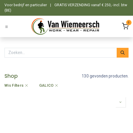
Overslaan naar inhoud
Voor bedrijf en particulier
|
GRATIS VERZENDING vanaf € 250,- incl. btw
(BE)
0
Shop
130 gevonden producten.
Wis Filters
GALICO