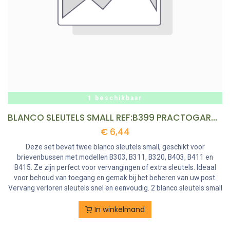
1 beschikbaar
BLANCO SLEUTELS SMALL REF:B399 PRACTOGARDEN
€
6,44
Deze set bevat twee blanco sleutels small, geschikt voor
brievenbussen met modellen B303, B311, B320, B403, B411 en
B415. Ze zijn perfect voor vervangingen of extra sleutels. Ideaal
voor behoud van toegang en gemak bij het beheren van uw post.
Vervang verloren sleutels snel en eenvoudig. 2 blanco sleutels small
In winkelmand