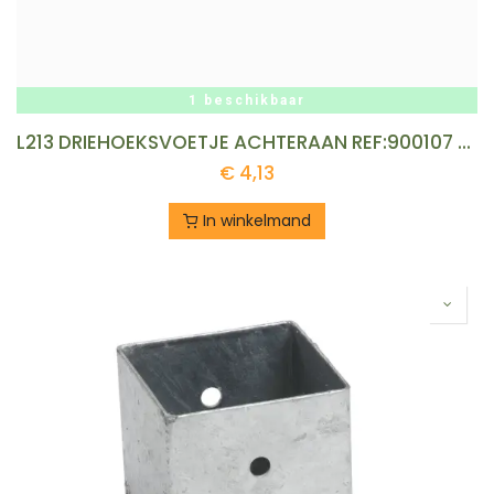
1 beschikbaar
L213 DRIEHOEKSVOETJE ACHTERAAN REF:900107 GALICO
€
4,13
In winkelmand