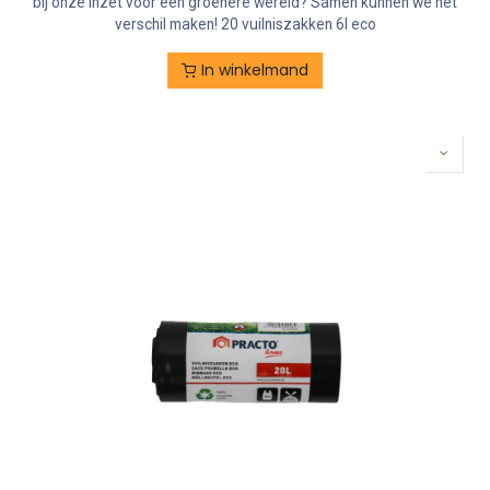
bij onze inzet voor een groenere wereld? Samen kunnen we het
verschil maken! 20 vuilniszakken 6l eco
In winkelmand