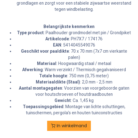
grondlagen en zorgt voor een stabiele zijwaartse weerstand
tegen windbelasting.
Belangrijkste kenmerken
Type product
: Paalhouder grondmodel met pin / Grondpiket
Artikelcode
: PH7X7 / 174176
EAN
: 5414045549076
Geschikt voor paaldikte
: 70 x 70 mm (7x7 cm vierkante
palen)
Materiaal
: Hoogwaardig staal / metaal
Afwerking
: Warm verzinkt / Thermisch gegalvaniseerd
Totale hoogte
: 750 mm (0,75 meter)
Materiaaldikte (Staal)
: 2,0 mm - 2,5 mm
Aantal montagegaten
: Voorzien van voorgeboorde gaten
voor houtschroeven of houtdraadbouten
Gewicht
: Ca. 1,45 kg
Toepassingsgebied
: Montage van lichte schuttingen,
tuinschermen, pergola's en houten tuinconstructies
In winkelmand