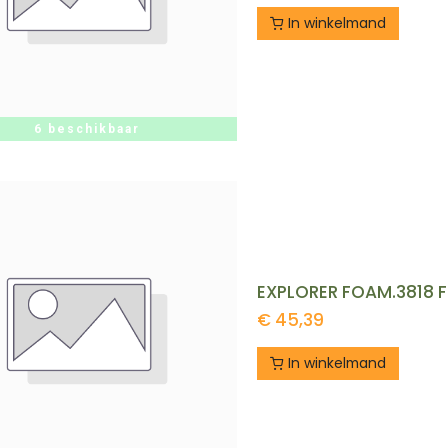
In winkelmand
6 beschikbaar
EXPLORER FOAM.3818 F
€
45,39
In winkelmand