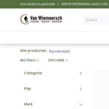
Overslaan naar inhoud
Voor bedrijf en particulier
|
GRATIS VERZENDING vanaf € 250,- i
🛒 Shop
☰ Categorieën
Machines
Alle producten
- 8 product(en)
Wis Filters
EXPLORER
Categorie
Prijs
Merk