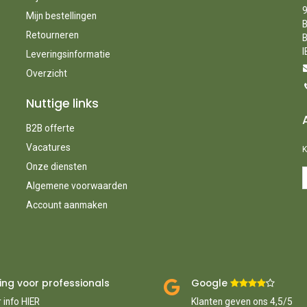
9
Mijn bestellingen
B
Retourneren
B
I
Leveringsinformatie
Overzicht
Nuttige links
B2B offerte
Vacatures
K
Onze diensten
Algemene voorwaarden
Account aanmaken
ing voor professionals
Google ​
​
 info HIER
Klanten geven ons 4,5/5