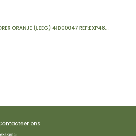
4820 O.E KOFFER EXPLORER ORANJE (LEEG) 41D00047 REF:EXP4820OE
Contacteer ons
eksken 5