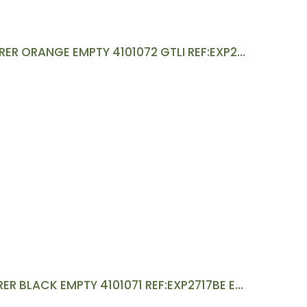
KOFFER 2717 O.E EXPLORER ORANGE EMPTY 4101072 GTLI REF:EXP2717OE
KOFFER 2717 B.E EXPLORER BLACK EMPTY 4101071 REF:EXP2717BE EXPLORER