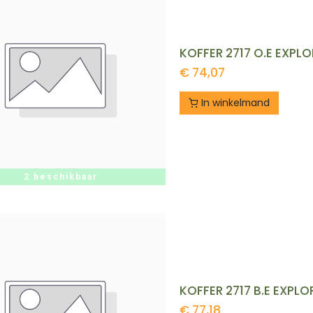
€
74,07
In winkelmand
2 beschikbaar
€
77,18