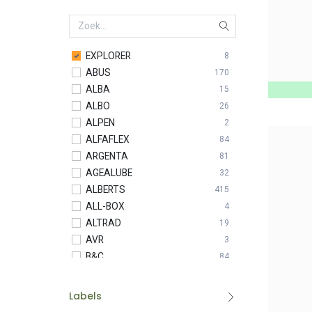
EXPLORER
8
ABUS
170
ALBA
15
ALBO
26
ALPEN
2
ALFAFLEX
84
ARGENTA
81
AGEALUBE
32
ALBERTS
415
ALL-BOX
4
ALTRAD
19
AVR
3
B&C
84
BASIC LINE
17
BESSEY
53
Labels
BETA
4