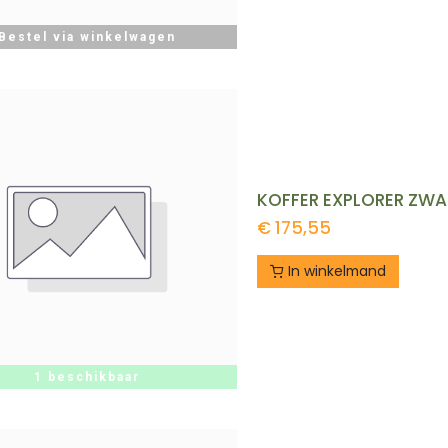
Bestel via winkelwagen
KOFFER EXPLORER ZWA
€
175,55
In winkelmand
1 beschikbaar