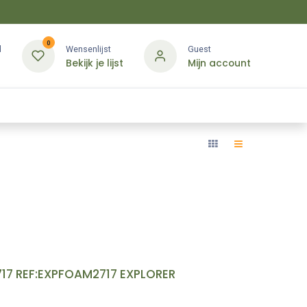
0
d
Wensenlijst
Guest
Bekijk je lijst
Mijn account
Kledij & PBM
Diensten
Merken
Contact
17 REF:EXPFOAM2717 EXPLORER