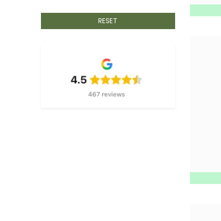
BETAFENCE
5
BIANDITZ
RESET
32
BSI
2
BISON
3
BLAKLADER
70
BLUM
1
BOBRUSH
323
BRIGGS & STRATTON
1
CAMPING GAZ
21
CARAT
581
CFH
31
CBL
34
COMFORTA
2
CRC
51
DAB
44
DELTA PLUS
1
DESMET HOUTDRAAIERIJ
1
DEWALT
218