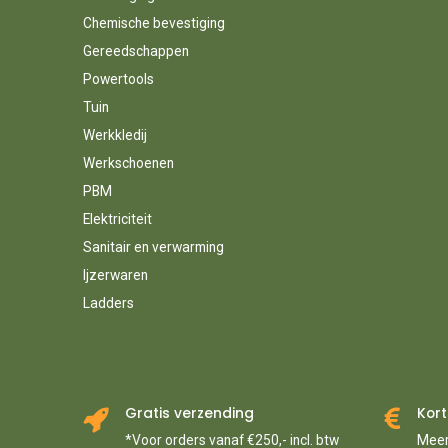
PEREL
54
Chemische bevestiging
PERFECT PRO
13
Gereedschappen
PICA
45
Powertools
PIHER
9
PINGUIN
94
Tuin
POLAR
1
Werkkledij
POLET
251
Werkschoenen
POWERS
9
PBM
PREVOST
28
Elektriciteit
PROFIKIT
1
Sanitair en verwarming
PUMA
44
ROUNDUP
13
Ijzerwaren
RAIMONDI
27
Ladders
RAPID
124
RECTAVIT
98
RESQ-TAPE
29
ROB
88
Gratis verzending
Kort
RODCRAFT
80
ROHM
*Voor orders vanaf €250,- incl. btw
Meer
5