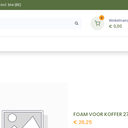
ncl. btw (BE)
0
Winkelman
€
0,00
Gereedschappen
Bevestiging
Tuin
FOAM VOOR KOFFER 27
€
26,25