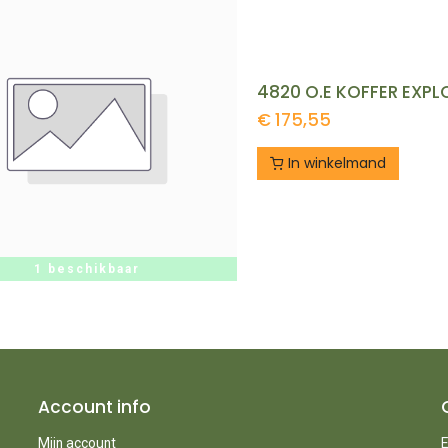
€
175,55
In winkelmand
1 beschikbaar
Account info
Mijn account
E