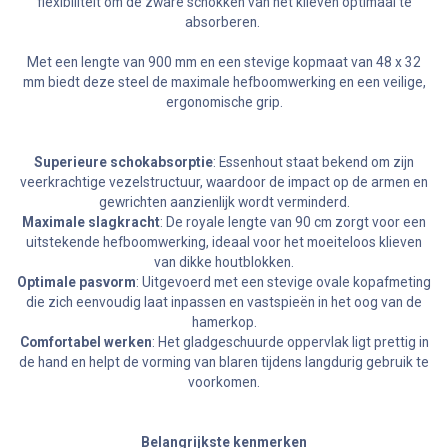
flexibiliteit om de zware schokken van het klieven optimaal te
absorberen.
Met een lengte van 900 mm en een stevige kopmaat van 48 x 32
mm biedt deze steel de maximale hefboomwerking en een veilige,
ergonomische grip.
Superieure schokabsorptie
: Essenhout staat bekend om zijn
veerkrachtige vezelstructuur, waardoor de impact op de armen en
gewrichten aanzienlijk wordt verminderd.
Maximale slagkracht
: De royale lengte van 90 cm zorgt voor een
uitstekende hefboomwerking, ideaal voor het moeiteloos klieven
van dikke houtblokken.
Optimale pasvorm
: Uitgevoerd met een stevige ovale kopafmeting
die zich eenvoudig laat inpassen en vastspieën in het oog van de
hamerkop.
Comfortabel werken
: Het gladgeschuurde oppervlak ligt prettig in
de hand en helpt de vorming van blaren tijdens langdurig gebruik te
voorkomen.
Belangrijkste kenmerken