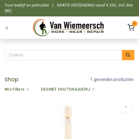
Overslaan naar inhoud
Voor bedrijf en particulier
|
GRATIS VERZENDING vanaf € 250,- incl. btw
(BE)
0
Shop
1 gevonden producten.
Wis Filters
DESMET HOUTDRAAIERIJ