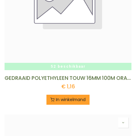
52 beschikbaar
GEDRAAID POLYETHYLEEN TOUW 16MM 100M ORANJE REF:PEOR 16-100B LEDENT
€
1,16
In winkelmand