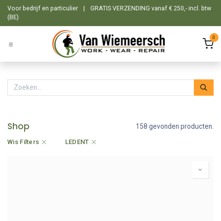
Overslaan naar inhoud
Voor bedrijf en particulier
|
GRATIS VERZENDING vanaf € 250,- incl. btw
(BE)
0
Shop
158 gevonden producten.
Wis Filters
LEDENT