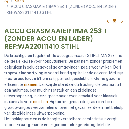
Shop
ACCU GRASMAAIER RMA 253 T (ZONDER ACCU EN LADER)
REF:WA220111410 STIHL
ACCU GRASMAAIER RMA 253 T
(ZONDER ACCU EN LADER)
REF:WA220111410 STIHL
De krachtige en tegelijk
stille
accugrasmaaier STIHL RMA 253 T is
de ideale keuze voor hobbytuiniers. Je kan hem zonder problemen
gebruiken in geluidsgevoelige omgevingen zoals woonwijken. De
1-
trapswielaandrijving
is vooral handig op hellende gazons. Met zijn
maaibreedte van 51 cm
is hij perfect geschikt om
kleine gazons
efficiënt te
maaien
. Dankzij de standaarduitrusting, die bestaat uit
een multimes, een mulchinzetstuk en een zijdelingse
uitwerpopening, is deze grasmaaier even geschikt voor klassiek
maaien als voor
mulchen
. Hij kan het gemaaide gras direct in de
grasopvangbox verzamelen of over het gazon verdelen met behulp
van de zijdelingse uitwerpopening.
Het opklapbare en in de hoogte verstelbare comfortstuur zorgt
voor een
aangename en ergonomische geleiding
. Met de