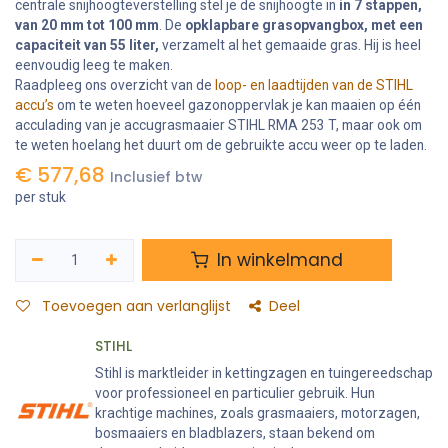
centrale snijhoogteverstelling stel je de snijhoogte in
in 7 stappen,
van 20 mm tot 100 mm
. De
opklapbare grasopvangbox, met een
capaciteit van 55 liter,
verzamelt al het gemaaide gras. Hij is heel
eenvoudig leeg te maken.
Raadpleeg ons overzicht van de
loop- en laadtijden van de STIHL
accu’s
om te weten hoeveel gazonoppervlak je kan maaien op één
acculading van je accugrasmaaier STIHL RMA 253 T, maar ook om
te weten hoelang het duurt om de gebruikte accu weer op te laden.
€
577,68
Inclusief btw
per stuk
In winkelmand
Toevoegen aan verlanglijst
Deel
STIHL
Stihl is marktleider in kettingzagen en tuingereedschap
voor professioneel en particulier gebruik. Hun
krachtige machines, zoals grasmaaiers, motorzagen,
bosmaaiers en bladblazers, staan bekend om