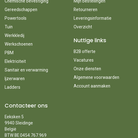
Chemische bevestiging
Mijn bestellingen
Gereedschappen
Retourneren
Powertools
Leveringsinformatie
Tuin
Overzicht
Werkkledij
Nuttige links
Werkschoenen
B2B offerte
PBM
Vacatures
Elektriciteit
Onze diensten
Sanitair en verwarming
Algemene voorwaarden
Ijzerwaren
Account aanmaken
Ladders
Contacteer ons
Eeksken 5
9940 Sleidinge
België
BTW BE 0454.767.969