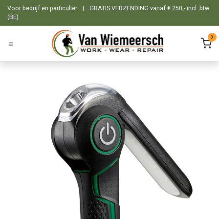
Overslaan naar inhoud
Voor bedrijf en particulier
|
GRATIS VERZENDING vanaf € 250,- incl. btw
(BE)
0