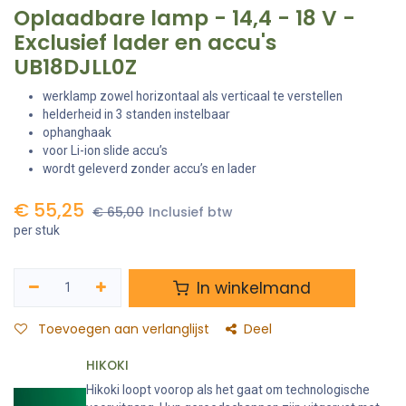
Oplaadbare lamp - 14,4 - 18 V -
Exclusief lader en accu's
UB18DJLL0Z
werklamp zowel horizontaal als verticaal te verstellen
helderheid in 3 standen instelbaar
ophanghaak
voor Li-ion slide accu’s
wordt geleverd zonder accu’s en lader
€
55,25
€
65,00
Inclusief btw
per stuk
In winkelmand
Toevoegen aan verlanglijst
Deel
HIKOKI
Hikoki loopt voorop als het gaat om technologische