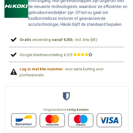
vooruitgang. Hun gereedschappen zijn uitgerust met
de nieuwste technologieën, waardoor ze efficiënter en
gebruiksvriendelijker zijn. Of het nu gaat om
koolborstelloze motoren of geavanceerde
accutechnologie, Hikoki blijft de standaard bepalen.
Gratis
verzending
vanaf €250
,- incl. btw (BE)
Google klantbeoordeling 4,5/5
​
Log in met btw nummer
voor extra korting voor
porfessionals
Gegarandeerd
veilig betalen