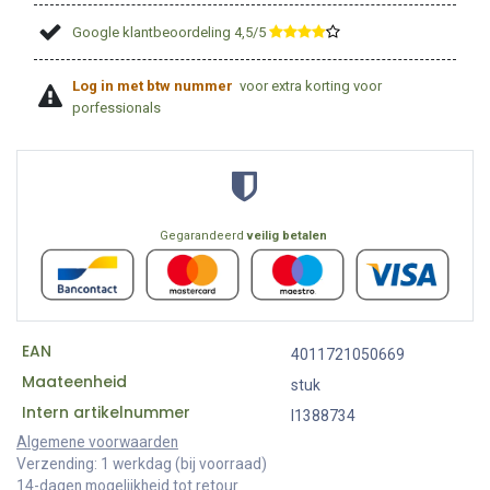
Google klantbeoordeling 4,5/5
​
Log in met btw nummer
voor extra korting voor
porfessionals
Gegarandeerd
veilig betalen
EAN
4011721050669
Maateenheid
stuk
Intern artikelnummer
I1388734
Algemene voorwaarden
Verzending: 1 werkdag (bij voorraad)
14-dagen mogelijkheid tot retour