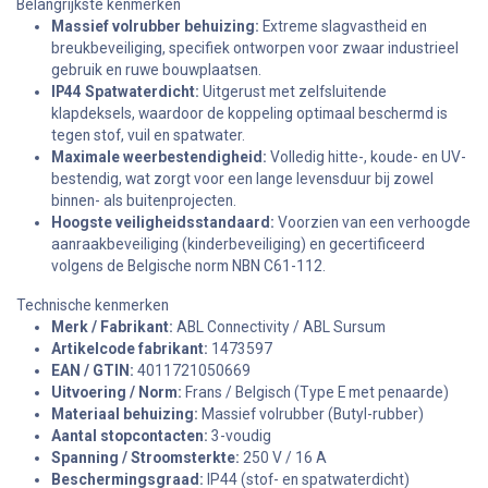
Belangrijkste kenmerken
Massief volrubber behuizing:
Extreme slagvastheid en
breukbeveiliging, specifiek ontworpen voor zwaar industrieel
gebruik en ruwe bouwplaatsen.
IP44 Spatwaterdicht:
Uitgerust met zelfsluitende
klapdeksels, waardoor de koppeling optimaal beschermd is
tegen stof, vuil en spatwater.
Maximale weerbestendigheid:
Volledig hitte-, koude- en UV-
bestendig, wat zorgt voor een lange levensduur bij zowel
binnen- als buitenprojecten.
Hoogste veiligheidsstandaard:
Voorzien van een verhoogde
aanraakbeveiliging (kinderbeveiliging) en gecertificeerd
volgens de Belgische norm NBN C61-112.
Technische kenmerken
Merk / Fabrikant:
ABL Connectivity / ABL Sursum
Artikelcode fabrikant:
1473597
EAN / GTIN:
4011721050669
Uitvoering / Norm:
Frans / Belgisch (Type E met penaarde)
Materiaal behuizing:
Massief volrubber (Butyl-rubber)
Aantal stopcontacten:
3-voudig
Spanning / Stroomsterkte:
250 V / 16 A
Beschermingsgraad:
IP44 (stof- en spatwaterdicht)