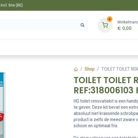
ncl. btw (BE)
0
Winkelman
€
0,00
Gereedschappen
Bevestiging
Tuin
Shop
TOILET TOILET REN
TOILET TOILET 
REF:318006103
HG toilet renovatiekit is een han
te geven. Deze kit bevat een extre
absoluut niet krassende schrobpa
product is zelfs de meest zware ve
schoon en optimaal fris.