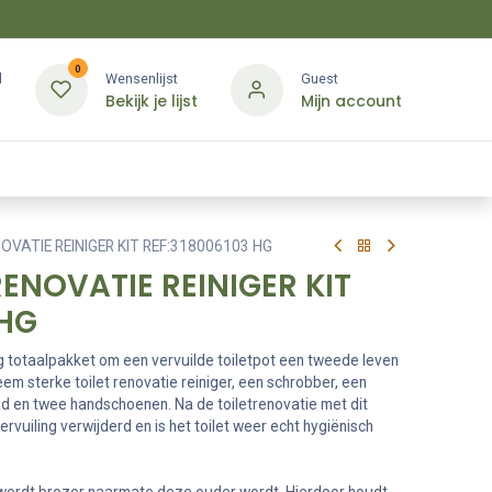
0
d
Wensenlijst
Guest
Bekijk je lijst
Mijn account
Kledij & PBM
Diensten
Merken
Contact
OVATIE REINIGER KIT REF:318006103 HG
RENOVATIE REINIGER KIT
 HG
dig totaalpakket om een vervuilde toiletpot een tweede leven
em sterke toilet renovatie reiniger, een schrobber, een
d en twee handschoenen. Na de toiletrenovatie met dit
rvuiling verwijderd en is het toilet weer echt hygiënisch