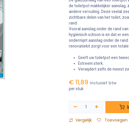
De glazuurlaag van een toiletpot
de toiletpot makkelijker aanslag, 
andere vervuiling. Deze veelal zee
zichtbare delen van het toilet, zo
rand.
Vooral aanslag onder de rand van d
hygiënisch schoon is en dat er een
ondermijnt aanslag onder de rand 
renovatiekit zorgt voor een total
Geeft uw toiletpot een twee
Extreem sterk.
Verwijdert zelfs de meest z
€
11,89
Inclusief btw
per stuk
I
Vergelijk
Toevoegen a