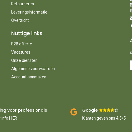
Retourneren
B
I
Leveringsinformatie
Overzicht
Nuttige links
B2B offerte
Vacatures
K
Onze diensten
Algemene voorwaarden
Account aanmaken
ing voor professionals
Google ​
​
 info HIER
Klanten geven ons 4,5/5