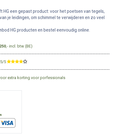
ft HG een gepast product: voor het poetsen van tegels,
van je leidingen, om schimmel te verwijderen en zo veel
nbod HG producten en bestel eenvoudig online.
250
,- incl. btw (BE)
,5/5
​
voor extra korting voor porfessionals
en