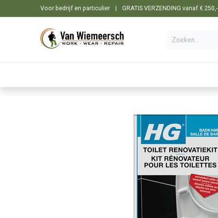
Overslaan naar inhoud
Voor bedrijf en particulier
|
GRATIS VERZENDING vanaf € 250,- i
🛒 Shop
☰ Categorieën
Machines