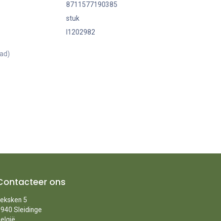
8711577190385
stuk
I1202982
aad)
Contacteer ons
eksken 5
940 Sleidinge
elgië