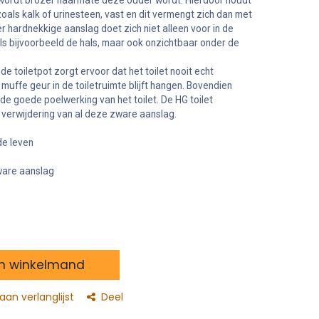
 wordt brozer naarmate deze ouder wordt. Hierdoor houdt
zoals kalk of urinesteen, vast en dit vermengt zich dan met
r hardnekkige aanslag doet zich niet alleen voor in de
als bijvoorbeeld de hals, maar ook onzichtbaar onder de
e toiletpot zorgt ervoor dat het toilet nooit echt
 muffe geur in de toiletruimte blijft hangen. Bovendien
de goede poelwerking van het toilet. De HG toilet
e verwijdering van al deze zware aanslag.
de leven
ware aanslag
n winkelmand
an verlanglijst
Deel