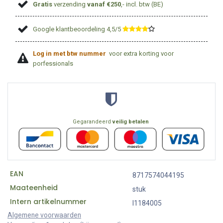
Gratis
verzending
vanaf €250
,- incl. btw (BE)
Google klantbeoordeling 4,5/5
​
Log in met btw nummer
voor extra korting voor
porfessionals
Gegarandeerd
veilig betalen
EAN
8717574044195
Maateenheid
stuk
Intern artikelnummer
I1184005
Algemene voorwaarden