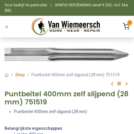
Overslaan naar inhoud
Voor bedrijf en particulier
|
GRATIS VERZENDING vanaf € 250,- incl. btw
(BE)
0
Shop
Puntbeitel 400mm zelf slijpend (28 mm) 751519
Puntbeitel 400mm zelf slijpend (28
mm) 751519
Puntbeitel 400mm zelf slijpend (28 mm)
Belangrijkste eigenschappen