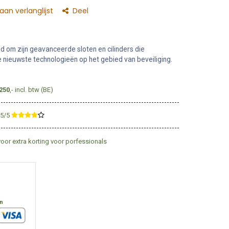
an verlanglijst
Deel
 om zijn geavanceerde sloten en cilinders die
nieuwste technologieën op het gebied van beveiliging.
250
,- incl. btw (BE)
,5/5
​
voor extra korting voor porfessionals
en