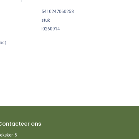
5410247060258
stuk
I0260914
aad)
Contacteer ons
eksken 5