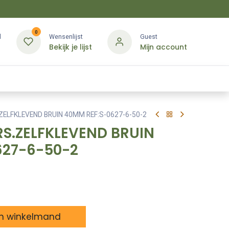
0
d
Wensenlijst
Guest
Bekijk je lijst
Mijn account
Kledij & PBM
Diensten
Merken
Contact
ELFKLEVEND BRUIN 40MM REF:S-0627-6-50-2
S.ZELFKLEVEND BRUIN
627-6-50-2
n winkelmand