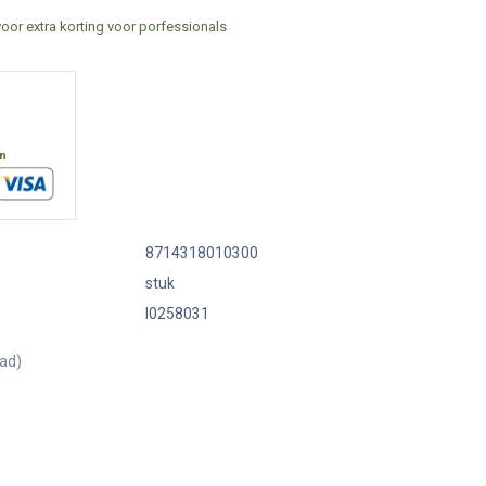
voor extra korting voor porfessionals
en
8714318010300
stuk
I0258031
aad)