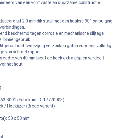
randeerd van een vormvaste en duurzame constructie.
uceerd uit 2,0 mm dik staal met een haakse 90°-ombuiging
 verbindingen.
end beschermd tegen corrosie en mechanische slijtage
el binnengebruik.
itgerust met tweezijdig verzonken gaten voor een volledig
age van schroefkoppen.
reedte van 40 mm biedt de hoek extra grip en verdeelt
ver het hout.
)
53.B001 (Fabrikant ID: 17770003)
k / Hoekijzer (Brede variant)
te):
50 x 50 mm
al