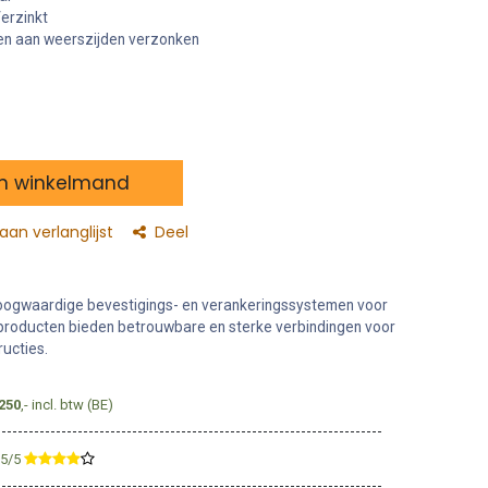
erzinkt
n aan weerszijden verzonken
n winkelmand
an verlanglijst
Deel
oogwaardige bevestigings- en verankeringssystemen voor
producten bieden betrouwbare en sterke verbindingen voor
ructies.
250
,- incl. btw (BE)
,5/5
​