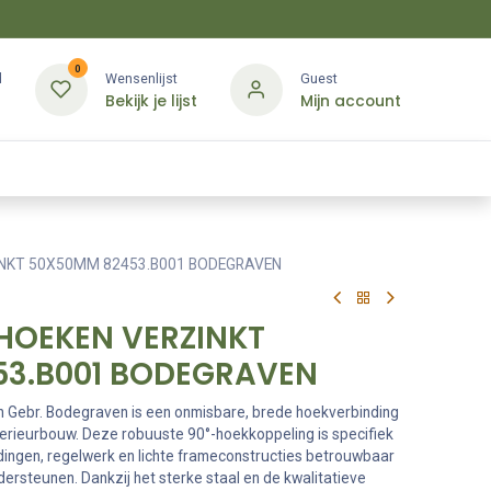
0
d
Wensenlijst
Guest
Bekijk je lijst
Mijn account
Kledij & PBM
Diensten
Merken
Contact
NKT 50X50MM 82453.B001 BODEGRAVEN
HOEKEN VERZINKT
3.B001 BODEGRAVEN
n Gebr. Bodegraven is een onmisbare, brede hoekverbinding
terieurbouw. Deze robuuste 90°-hoekkoppeling is specifiek
ingen, regelwerk en lichte frameconstructies betrouwbaar
ndersteunen. Dankzij het sterke staal en de kwalitatieve