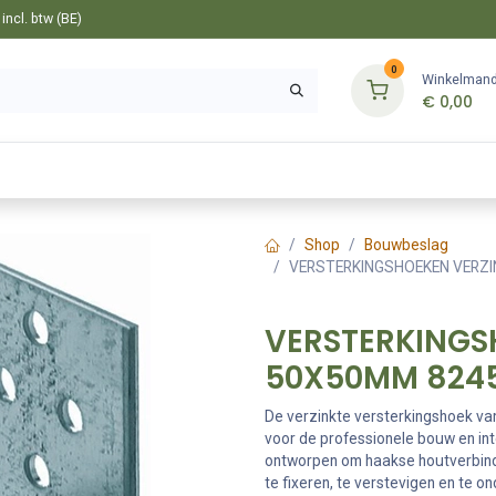
ncl. btw (BE)
0
Winkelman
€
0,00
Gereedschappen
Bevestiging
Tuin
Shop
Bouwbeslag
VERSTERKINGSHOEKEN VERZI
VERSTERKINGS
50X50MM 8245
De verzinkte versterkingshoek va
voor de professionele bouw en in
ontworpen om haakse houtverbind
te fixeren, te verstevigen en te o