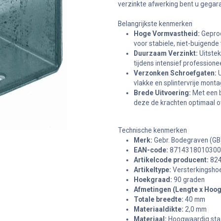
verzinkte afwerking bent u gega
Belangrijkste kenmerken
Hoge Vormvastheid:
Geprod
voor stabiele, niet-buigende
Duurzaam Verzinkt:
Uitstek
tijdens intensief professione
Verzonken Schroefgaten:
U
vlakke en splintervrije mont
Brede Uitvoering:
Met een b
deze de krachten optimaal o
Technische kenmerken
Merk:
Gebr. Bodegraven (GB
EAN-code:
8714318010300
Artikelcode producent:
824
Artikeltype:
Versterkingshoe
Hoekgraad:
90 graden
Afmetingen (Lengte x Hoog
Totale breedte:
40 mm
Materiaaldikte:
2,0 mm
Materiaal:
Hoogwaardig sta