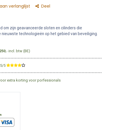
an verlanglijst
Deel
 om zijn geavanceerde sloten en cilinders die
nieuwste technologieën op het gebied van beveiliging.
250
,- incl. btw (BE)
,5/5
​
voor extra korting voor porfessionals
en