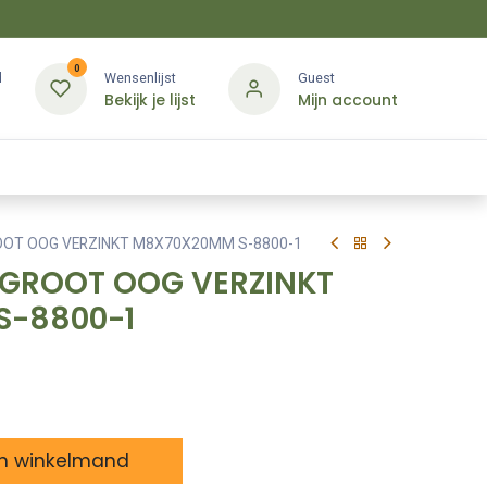
0
d
Wensenlijst
Guest
Bekijk je lijst
Mijn account
Kledij & PBM
Diensten
Merken
Contact
OOT OOG VERZINKT M8X70X20MM S-8800-1
GROOT OOG VERZINKT
S-8800-1
n winkelmand