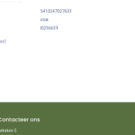
5410247027633
stuk
I0256639
aad)
Contacteer ons
eksken 5