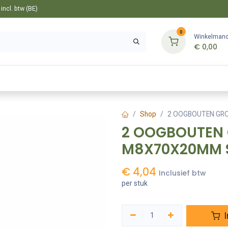
ncl. btw (BE)
0
Winkelman
€
0,00
Gereedschappen
Bevestiging
Tuin
Shop
2 OOGBOUTEN GR
2 OOGBOUTEN 
M8X70X20MM 
€
4,04
Inclusief btw
per stuk
I