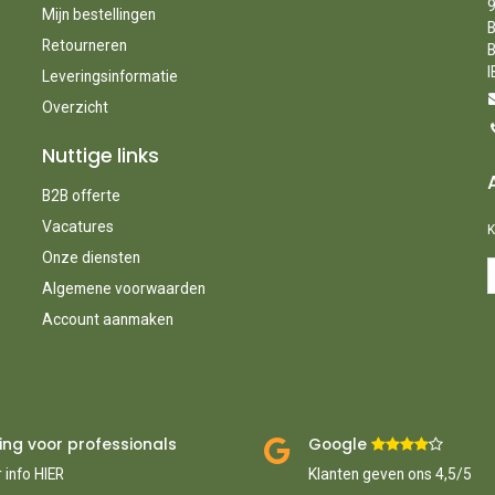
9
Mijn bestellingen
B
Retourneren
B
I
Leveringsinformatie
Overzicht
Nuttige links
B2B offerte
Vacatures
K
Onze diensten
Algemene voorwaarden
Account aanmaken
ing voor professionals
Google ​
​
 info HIER
Klanten geven ons 4,5/5