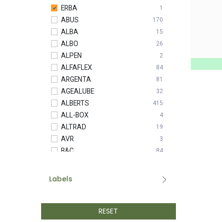
ERBA
1
ABUS
170
ALBA
15
ALBO
26
ALPEN
2
ALFAFLEX
84
ARGENTA
81
AGEALUBE
32
ALBERTS
415
ALL-BOX
4
ALTRAD
19
AVR
3
B&C
84
BASIC LINE
17
BESSEY
53
Labels
BETA
4
BETAFENCE
5
BIANDITZ
RESET
32