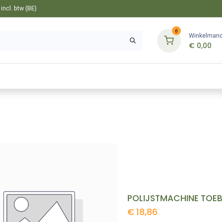
ncl. btw (BE)
0
Winkelman
€
0,00
Gereedschappen
Bevestiging
Tuin
POLIJSTMACHINE TOEB
€
18,86