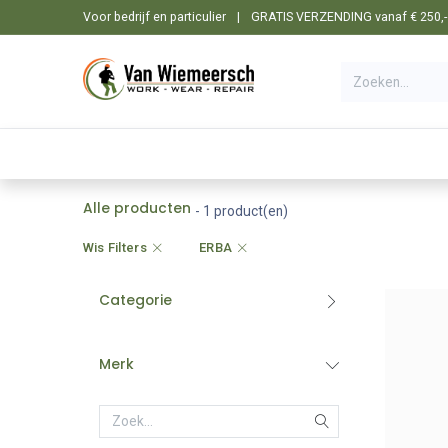
Overslaan naar inhoud
Voor bedrijf en particulier
|
GRATIS VERZENDING vanaf € 250,- i
🛒 Shop
☰ Categorieën
Machines
Alle producten
- 1 product(en)
Wis Filters
ERBA
Categorie
Merk