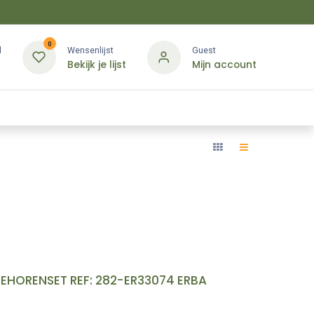
0
d
Wensenlijst
Guest
Bekijk je lijst
Mijn account
Kledij & PBM
Diensten
Merken
Contact
EHORENSET REF: 282-ER33074 ERBA