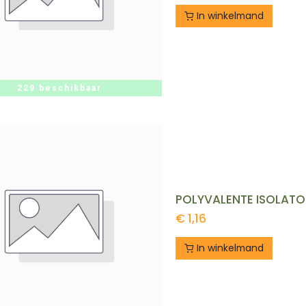
In winkelmand
229 beschikbaar
POLYVALENTE ISOLATO
€
1,16
In winkelmand