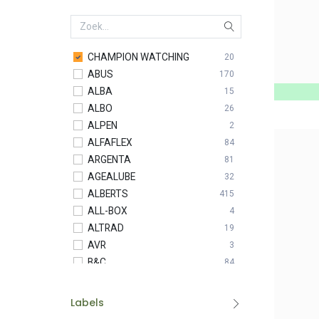
CHAMPION WATCHING
20
ABUS
170
ALBA
15
ALBO
26
ALPEN
2
ALFAFLEX
84
ARGENTA
81
AGEALUBE
32
ALBERTS
415
ALL-BOX
4
ALTRAD
19
AVR
3
B&C
84
BASIC LINE
17
BESSEY
53
Labels
BETA
4