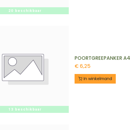
20 beschikbaar
POORTGREEPANKER A40
€
6,25
In winkelmand
13 beschikbaar