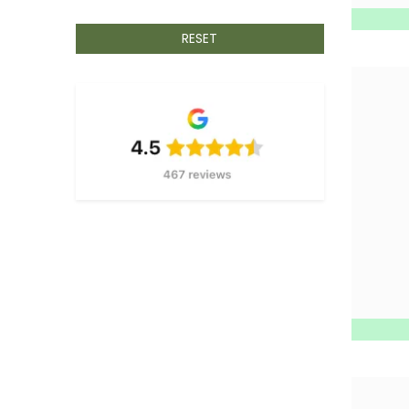
BETAFENCE
5
BIANDITZ
RESET
32
BSI
2
BISON
3
BLAKLADER
69
BLUM
1
BOBRUSH
323
BRIGGS & STRATTON
1
CAMPING GAZ
21
CARAT
581
CFH
31
CBL
34
COMFORTA
2
CRC
51
DAB
44
DELTA PLUS
1
DESMET HOUTDRAAIERIJ
1
DEWALT
218