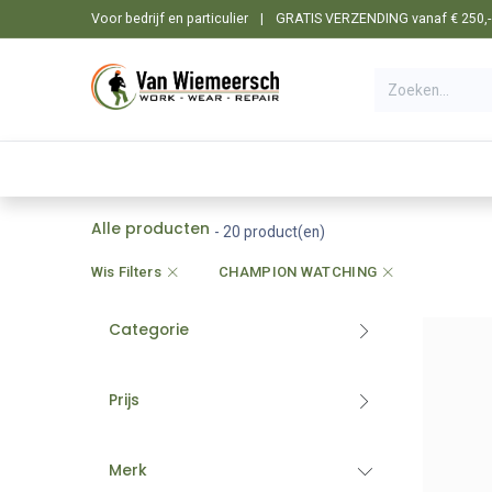
Overslaan naar inhoud
Voor bedrijf en particulier
|
GRATIS VERZENDING vanaf € 250,- i
🛒 Shop
☰ Categorieën
Machines
Alle producten
- 20 product(en)
Wis Filters
CHAMPION WATCHING
Categorie
Prijs
Merk