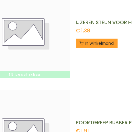
IJZEREN STEUN VOOR H
€
1,38
In winkelmand
15 beschikbaar
POORTGREEP RUBBER P
€
1,91