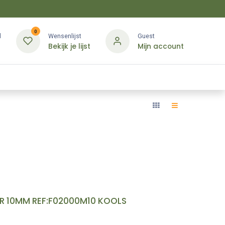
0
d
Wensenlijst
Guest
Bekijk je lijst
Mijn account
Kledij & PBM
Diensten
Merken
Contact
R 10MM REF:F02000M10 KOOLS