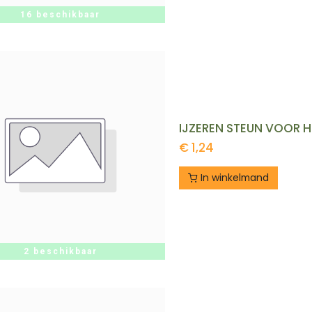
16 beschikbaar
€
1,24
In winkelmand
2 beschikbaar