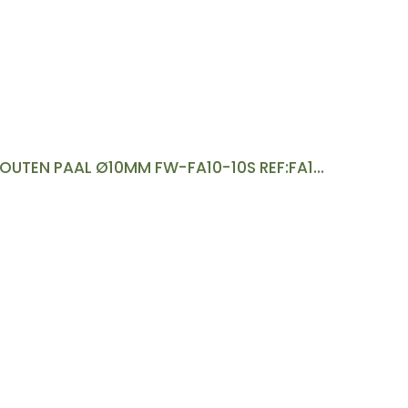
IJZEREN STEUN VOOR HOUTEN PAAL Ø10MM FW-FA10-10S REF:FA10-10S