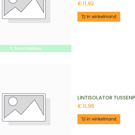
€
11,92
In winkelmand
6 beschikbaar
LINTISOLATOR TUSSEN
€
11,96
In winkelmand