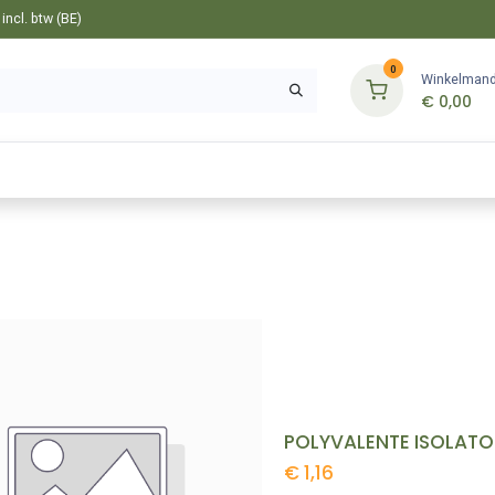
ncl. btw (BE)
0
Winkelman
€
0,00
Gereedschappen
Bevestiging
Tuin
POLYVALENTE ISOLATO
€
1,16