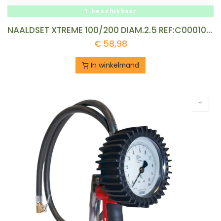
1 beschikbaar
NAALDSET XTREME 100/200 DIAM.2.5 REF:C00010506+1
€
58,98
In winkelmand