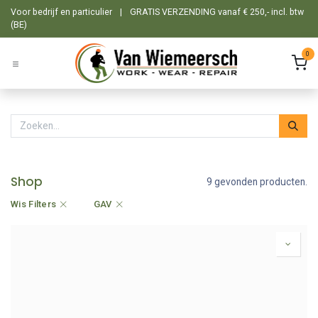
Overslaan naar inhoud
Voor bedrijf en particulier
|
GRATIS VERZENDING vanaf € 250,- incl. btw
(BE)
0
Shop
9 gevonden producten.
Wis Filters
GAV