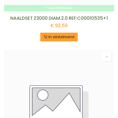
1 beschikbaar
NAALDSET Z3000 DIAM.2.0 REF:C00010535+1
€
92,50
In winkelmand