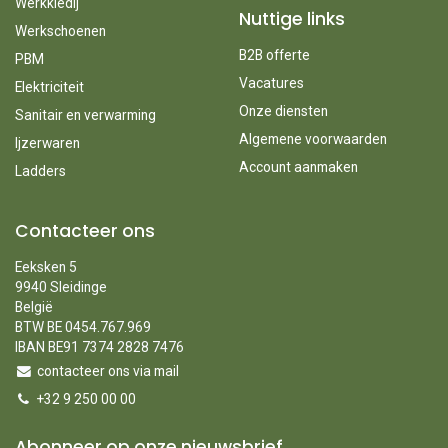
Werkkledij
Nuttige links
Werkschoenen
B2B offerte
PBM
Vacatures
Elektriciteit
Onze diensten
Sanitair en verwarming
Algemene voorwaarden
Ijzerwaren
Account aanmaken
Ladders
Contacteer ons
Eeksken 5
9940 Sleidinge
België
BTW BE 0454.767.969
IBAN BE91 7374 2828 7476
contacteer ons via mail
+32 9 250 00 00
Abonneer op onze nieuwsbrief