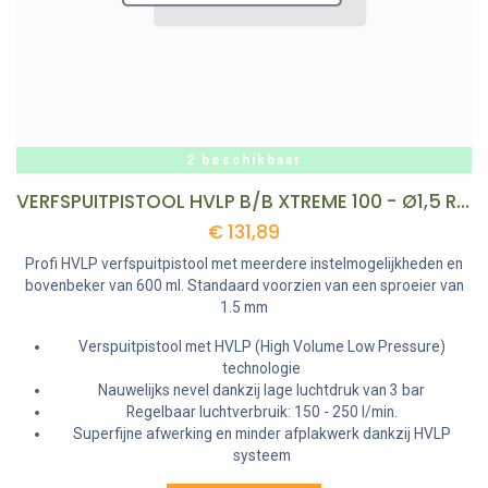
2 beschikbaar
VERFSPUITPISTOOL HVLP B/B XTREME 100 - Ø1,5 REF:C00010500 GAV
€
131,89
Profi HVLP verfspuitpistool met meerdere instelmogelijkheden en
bovenbeker van 600 ml. Standaard voorzien van een sproeier van
1.5 mm
Verspuitpistool met HVLP (High Volume Low Pressure)
technologie
Nauwelijks nevel dankzij lage luchtdruk van 3 bar
Regelbaar luchtverbruik: 150 - 250 l/min.
Superfijne afwerking en minder afplakwerk dankzij HVLP
systeem