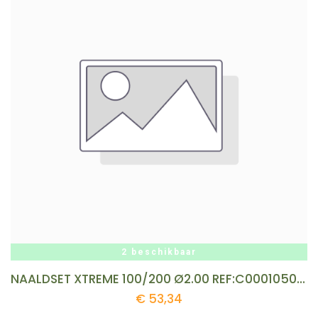
2 beschikbaar
NAALDSET XTREME 100/200 Ø2.00 REF:C00010504+1 CRIKO
€
53,34