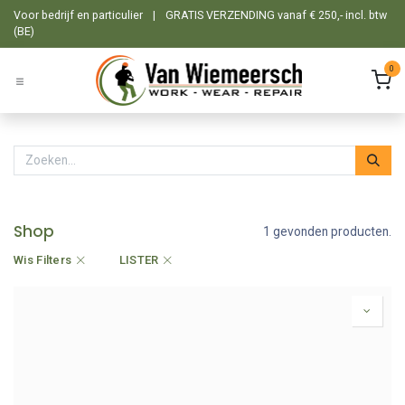
Overslaan naar inhoud
Voor bedrijf en particulier
|
GRATIS VERZENDING vanaf € 250,- incl. btw
(BE)
0
Shop
1 gevonden producten.
Wis Filters
LISTER