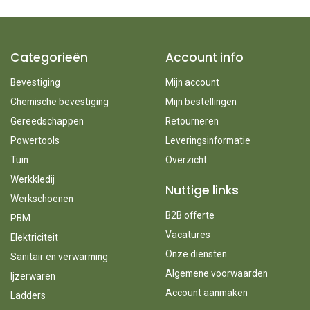
Categorieën
Account info
Bevestiging
Mijn account
Chemische bevestiging
Mijn bestellingen
Gereedschappen
Retourneren
Powertools
Leveringsinformatie
Tuin
Overzicht
Werkkledij
Nuttige links
Werkschoenen
B2B offerte
PBM
Vacatures
Elektriciteit
Onze diensten
Sanitair en verwarming
Algemene voorwaarden
Ijzerwaren
Account aanmaken
Ladders