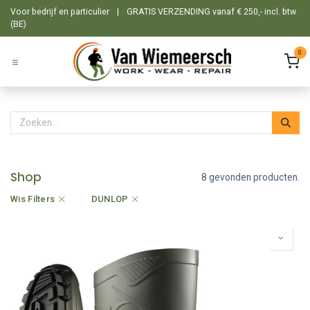
Overslaan naar inhoud
Voor bedrijf en particulier
|
GRATIS VERZENDING vanaf € 250,- incl. btw
(BE)
0
Shop
8 gevonden producten.
Wis Filters
DUNLOP