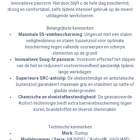
innovatieve pasvorm. Hierdoor blijft u de hele dag beschermd,
droog en comfortabel, zelfs tijdens intensief gebruik op de meest
uitdagende werkvloeren.
Belangrijkste kenmerken
Maximale S5-voetbescherming:
Uitgerust met een stalen
veiligheidsneus en stalen tussenzool voor optimale
bescherming tegen vallende voorwerpen en scherpe
elementen op de grond.
Innovatieve Snug-fit pasvorm:
Voorkomt effectief het slippen
van de hiel en reduceert voetvermoeidheid aanzienlijk tijdens
lange werkdagen.
Superieure SRC-antislip:
De oliebestendige en antistatische
buitenzool garandeert maximale grip en stabiliteit op natte of
gladde ondergronden.
Chemische en vloeistofbestendigheid:
De geavanceerde
Acifort-technologie biedt extra barrièrebescherming tegen
zuren, brandstoffen en diverse chemicaliën.
Technische kenmerken
Merk:
Dunlop
Modelnummer / Serie:
NA2HD01 / Acifort® JobGUARD