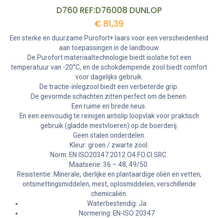
D760 REF:D76008 DUNLOP
€
81,39
Een sterke en duurzame Purofort+ laars voor een verscheidenheid
aan toepassingen in de landbouw.
De Purofort materiaaltechnologie biedt isolatie tot een
temperatuur van -20°C, en de schokdempende zool biedt comfort
voor dagelijks gebruik.
De tractie-inlegzool biedt een verbeterde grip.
De gevormde schachten zitten perfect om de benen.
Een ruime en brede neus.
En een eenvoudig te reinigen antislip loopvlak voor praktisch
gebruik (gladde mestvloeren) op de boerderij.
Geen stalen onderdelen.
Kleur: groen / zwarte zool.
Norm: EN ISO20347:2012.O4.FO.CI.SRC.
Maatserie: 36 – 48, 49/50.
Resistentie: Minerale, dierlijke en plantaardige oliën en vetten,
ontsmettingsmiddelen, mest, oplosmiddelen, verschillende
chemicaliën.
Waterbestendig: Ja
Normering: EN-ISO 20347