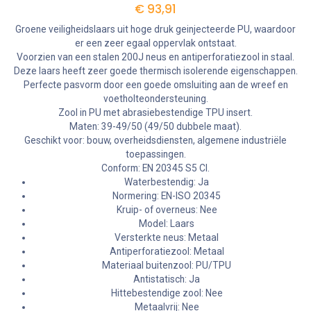
€
93,91
Groene veiligheidslaars uit hoge druk geinjecteerde PU, waardoor
er een zeer egaal oppervlak ontstaat.
Voorzien van een stalen 200J neus en antiperforatiezool in staal.
Deze laars heeft zeer goede thermisch isolerende eigenschappen.
Perfecte pasvorm door een goede omsluiting aan de wreef en
voetholteondersteuning.
Zool in PU met abrasiebestendige TPU insert.
Maten: 39-49/50 (49/50 dubbele maat).
Geschikt voor: bouw, overheidsdiensten, algemene industriële
toepassingen.
Conform: EN 20345 S5 CI.
Waterbestendig: Ja
Normering: EN-ISO 20345
Kruip- of overneus: Nee
Model: Laars
Versterkte neus: Metaal
Antiperforatiezool: Metaal
Materiaal buitenzool: PU/TPU
Antistatisch: Ja
Hittebestendige zool: Nee
Metaalvrij: Nee