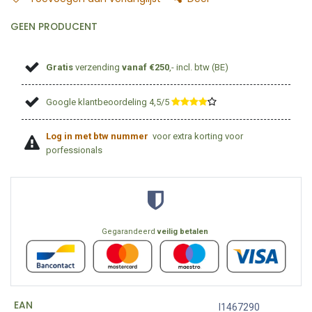
GEEN PRODUCENT
Gratis
verzending
vanaf €250
,- incl. btw (BE)
Google klantbeoordeling 4,5/5
​
Log in met btw nummer
voor extra korting voor
porfessionals
Gegarandeerd
veilig betalen
EAN
I1467290