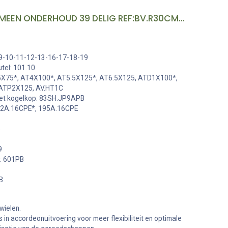
GEVULDE KOFFER ALGEMEEN ONDERHOUD 39 DELIG REF:BV.R30CM1PB FACOM
8-9-10-11-12-13-16-17-18-19
tel: 101.10
.5X75*, AT4X100*, AT5.5X125*, AT6.5X125, ATD1X100*,
ATP2X125, AV.HT1C
met kogelkop: 83SH.JP9APB
92A.16CPE*, 195A.16CPE
6
9
: 601PB
B
B
wielen.
 in accordeonuitvoering voor meer flexibiliteit en optimale