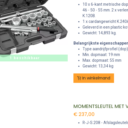
10 x 6-kant metrische doppe
46 - 50 - 55 mm. 2 x verl
K.120B.
1 x cardangewricht K.240
Geleverd in een plastic kof
Gewicht: 14,893 kg.
Belangrijkste eigenschappe
Type aandrijfprofiel (dop
Min. dopmaat: 19 mm
1 beschikbaar
Max. dopmaat: 55 mm
Gewicht: 13,34 kg
In winkelmand
€
237,00
R-J-S.208 - Afslagsleutel