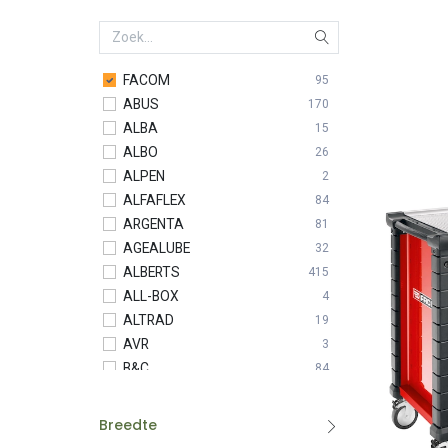
FACOM
95
ABUS
170
ALBA
15
ALBO
26
ALPEN
2
ALFAFLEX
84
ARGENTA
81
AGEALUBE
32
ALBERTS
415
ALL-BOX
4
ALTRAD
19
AVR
3
B&C
84
BASIC LINE
17
BESSEY
53
Breedte
BETA
4