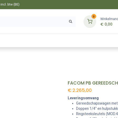
ncl. btw (BE)
0
Winkelman
€
0,00
Gereedschappen
Bevestiging
Tuin
€
2.265,00
Leveringsomvang
Gereedschapswagen met 
Doppen 1/4" en hulpstuk
Ringsteeksleutels (MOD.