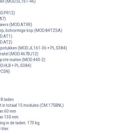
ken (MOD.SL161-46)
OD.PR12)
I7)
aaiers (MOD.ATXR)
reep, bolvormige kop (MOD.84TZSA)
OD.AT1)
OD.AT2)
ulpstukken (MOD.JL161-36 + PL.S384)
 ratel (MOD.467BJ12)
 grote maten (MOD.440-2)
D.HLB + PL.S384)
PCSN)
8 laden
t in totaal 15 modules (CM.175BNL)
van 60 mm
van 130 mm
ng in de laden: 170 kg.
liter.