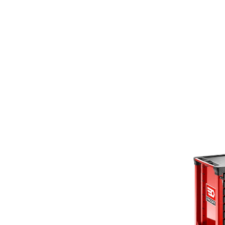
DL CHEMICALS
87
DORMER
381
DREUMEX
17
DREMEL
98
DIKE
18
EDIALUX
1
ELESA
162
GIACOMINI
1
THERMOBILE
1
VRSPLUS
2
HOISTMAX
122
BIRCHMEIER
46
GARDY
5
EXENA
1
EXPLORER
8
BDS
31
FELCO
48
BENKISER
1
FESTOOL
654