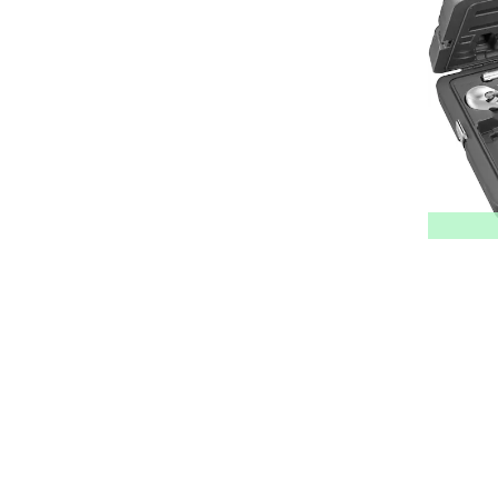
PEREL
54
PERFECT PRO
13
PICA
45
PIHER
9
PINGUIN
94
POLAR
1
POLET
251
POWERS
9
PREVOST
28
PROFIKIT
1
PUMA
44
ROUNDUP
13
RAIMONDI
27
RAPID
124
RECTAVIT
98
RESQ-TAPE
29
ROB
88
RODCRAFT
80
ROHM
5