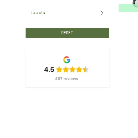
BETAFENCE
5
Labels
BIANDITZ
32
BSI
2
BISON
3
RESET
BLAKLADER
70
BLUM
1
BOBRUSH
323
BRIGGS & STRATTON
1
CAMPING GAZ
21
CARAT
581
CFH
31
CBL
34
COMFORTA
2
CRC
51
DAB
44
DELTA PLUS
1
DESMET HOUTDRAAIERIJ
1
DEWALT
218