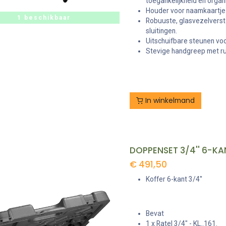
toegankelijkheid en orga
Houder voor naamkaartje 
1 beschikbaar
Robuuste, glasvezelverst
sluitingen.
Uitschuifbare steunen voor
Stevige handgreep met ru
In winkelmand
DOPPENSET 3/4'' 6-K
€
491,50
Koffer 6-kant 3/4''
Bevat
1 x Ratel 3/4" - KL..161.