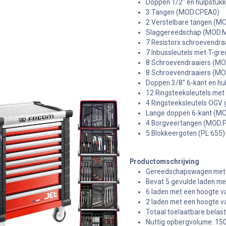
Doppen 1/2" en hulpstuk
3 Tangen (MOD.CPEA0)
2 Verstelbare tangen (M
Slaggereedschap (MOD.M
7 Resistorx schroevendr
7 Inbussleutels met T-g
8 Schroevendraaiers (M
8 Schroevendraaiers (M
Doppen 3/8" 6-kant en h
12 Ringsteeksleutels met
4 Ringsteeksleutels OGV
Lange doppen 6-kant (MO
4 Borgveertangen (MOD.
5 Blokkeergoten (PL.655)
Productomschrijving
Gereedschapswagen met 
Bevat 5 gevulde laden me
6 laden met een hoogte 
2 laden met een hoogte 
Totaal toelaatbare belasti
Nuttig opbergvolume: 150 