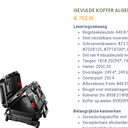
€
702,91
Leveringsomvang
Ringsteeksleutels: 440.
Snel verstelbare moersleu
Schroevendraaiers: AT2
ATD2X125, ATP1X100*, 
Set van 9 inbussleutels 
Tangen: 181A.25CPE*, 1
Hamer: 205C.30
Doorslagen: 249.4*, 249.
Centerpunt: 256.4
Afbreekmes 9 mm: 844.S
Beugel voor metaalzagen
Rolmeter 3m: 893B.319P
Koffer op wielen: BV.R30P
Belangrijkste kenmerken
Gereedschapskoffer met 
Verwijderbare afscheiders