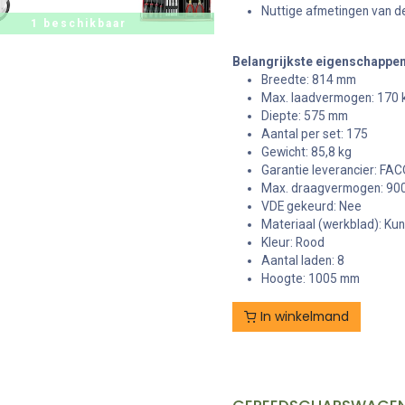
Nuttige afmetingen van de
1 beschikbaar
Belangrijkste eigenschappe
Breedte: 814 mm
Max. laadvermogen: 170 
Diepte: 575 mm
Aantal per set: 175
Gewicht: 85,8 kg
Garantie leverancier: FAC
Max. draagvermogen: 900
VDE gekeurd: Nee
Materiaal (werkblad): Kun
Kleur: Rood
Aantal laden: 8
Hoogte: 1005 mm
In winkelmand