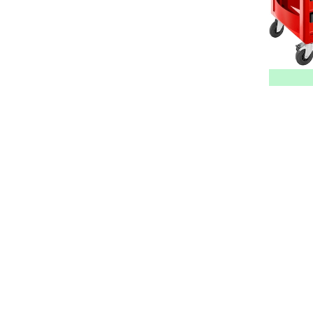
FISCHER
391
FLEX
3
DE PYPERE
17
AQUAPLAN
87
FLOTEC
4
BODEGRAVEN
52
DE RAAT
21
FORCE
18
GALICO
130
FUTECH
78
GANTER
47
STAPP
1
GARDENA
335
ASPEN
7
VSH
1
GRIFFON
33
GT LINE
10
BEKAERT
19
GTM
10