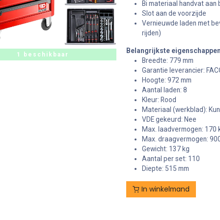
Bi materiaal handvat aan 
Slot aan de voorzijde
Vernieuwde laden met beve
rijden)
Belangrijkste eigenschappe
1 beschikbaar
Breedte: 779 mm
Garantie leverancier: FAC
Hoogte: 972 mm
Aantal laden: 8
Kleur: Rood
Materiaal (werkblad): Kun
VDE gekeurd: Nee
Max. laadvermogen: 170 
Max. draagvermogen: 900
Gewicht: 137 kg
Aantal per set: 110
Diepte: 515 mm
In winkelmand