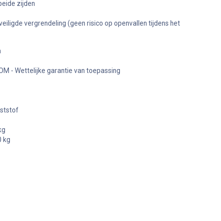
beide zijden
iligde vergrendeling (geen risico op openvallen tijdens het
n
OM - Wettelijke garantie van toepassing
ststof
kg
 kg