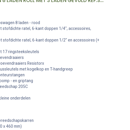
GEREEDSCHAPSWAGEN 8 LADEN ROLL MET 3 LADEN GEVULD REF:SPOTLIGHTBNL FACOM
wagen 8 laden - rood
stofdichte ratel, 6-kant doppen 1/4", accessoires,
stofdichte ratel, 6-kant doppen 1/2" en accessoires (+
 17 ringsteeksleutels
evendraaiers
oevendraaiers Resistorx
ssleutels met kogelkop en T-handgreep
nteurstangen
omp - en griptang
reedschap 205C
 kleine onderdelen
ereedschapskarren
60 x 460 mm)