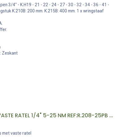
n 3/4" - K.H19 - 21 - 22 - 24 - 27 - 30 - 32 - 34 - 36 - 41 -
engstuk K.210B: 200 mm. K.215B: 400 mm. 1 x wringstaaf
A.
fer.
n
): Zeskant
MOMENTSLEUTEL MET VASTE RATEL 1/4" 5-25 NM REF:R.208-25PB FACOM
s met vaste ratel