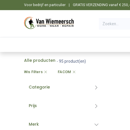
Overslaan naar inhoud
Voor bedrijf en particulier
|
GRATIS VERZENDING vanaf € 250,- i
🛒 Shop
☰ Categorieën
Machines
Alle producten
- 95 product(en)
Wis Filters
FACOM
Categorie
Prijs
Merk