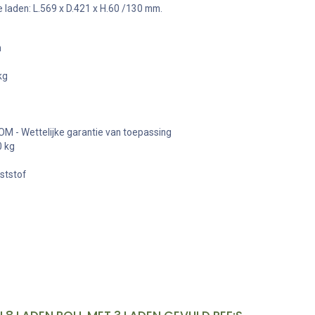
 laden: L.569 x D.421 x H.60 /130 mm.
n
kg
OM - Wettelijke garantie van toepassing
 kg
ststof