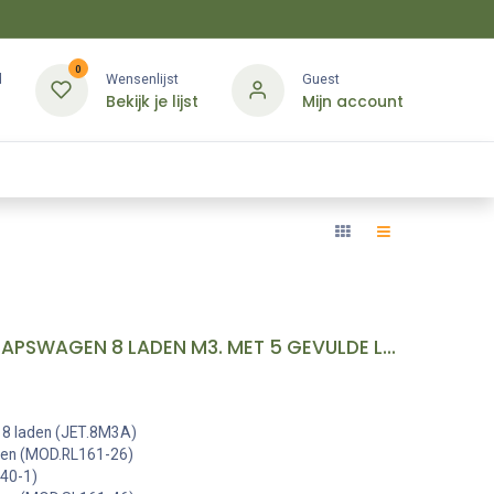
0
d
Wensenlijst
Guest
Bekijk je lijst
Mijn account
Kledij & PBM
Diensten
Merken
Contact
FACOM PB GEREEDSCHAPSWAGEN 8 LADEN M3. MET 5 GEVULDE LAD REF:JETCM175BNL
8 laden (JET.8M3A)
ken (MOD.RL161-26)
440-1)