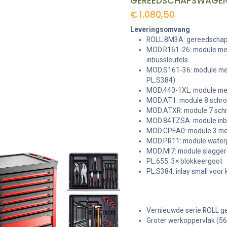
€
1.080,50
Leveringsomvang
ROLL.8M3A: gereedschaps
MOD.R161-26: module met 
inbussleutels
MOD.S161-36: module met 
PL.S384)
MOD.440-1XL: module met
MOD.AT1: module 8 schro
MOD.ATXR: module 7 schr
MOD.84TZSA: module inbu
MOD.CPEA0: module 3 mo
MOD.PR11: module waterp
MOD.MI7: module slagge
PL.655: 3× blokkeergoot
PL.S384: inlay small voor
Vernieuwde serie ROLL g
Groter werkoppervlak (5