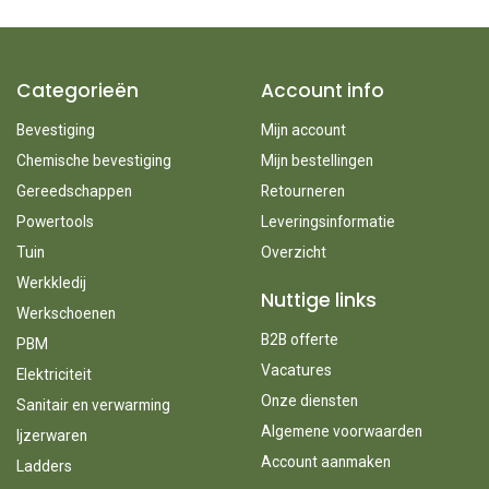
Categorieën
Account info
Bevestiging
Mijn account
Chemische bevestiging
Mijn bestellingen
Gereedschappen
Retourneren
Powertools
Leveringsinformatie
Tuin
Overzicht
Werkkledij
Nuttige links
Werkschoenen
B2B offerte
PBM
Vacatures
Elektriciteit
Onze diensten
Sanitair en verwarming
Algemene voorwaarden
Ijzerwaren
Account aanmaken
Ladders