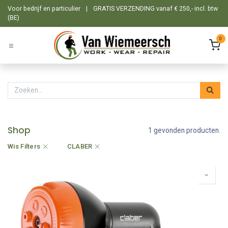
Overslaan naar inhoud
Voor bedrijf en particulier
|
GRATIS VERZENDING vanaf € 250,- incl. btw
(BE)
0
Shop
1 gevonden producten.
Wis Filters
CLABER