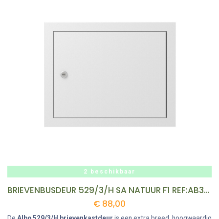
2 beschikbaar
BRIEVENBUSDEUR 529/3/H SA NATUUR F1 REF:AB331202 ALBO
€
88,00
De
Albo 529/3/H brievenkastdeur
is een extra breed, hoogwaardig