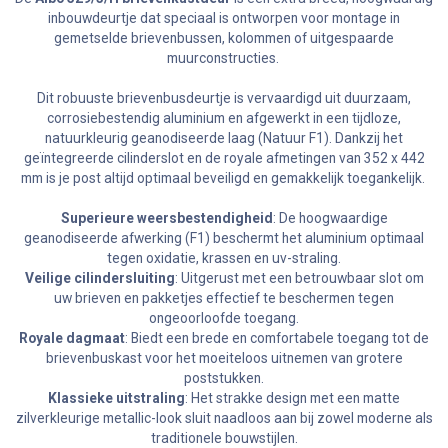
inbouwdeurtje dat speciaal is ontworpen voor montage in
gemetselde brievenbussen, kolommen of uitgespaarde
muurconstructies.
Dit robuuste brievenbusdeurtje is vervaardigd uit duurzaam,
corrosiebestendig aluminium en afgewerkt in een tijdloze,
natuurkleurig geanodiseerde laag (Natuur F1). Dankzij het
geïntegreerde cilinderslot en de royale afmetingen van 352 x 442
mm is je post altijd optimaal beveiligd en gemakkelijk toegankelijk.
Superieure weersbestendigheid
: De hoogwaardige
geanodiseerde afwerking (F1) beschermt het aluminium optimaal
tegen oxidatie, krassen en uv-straling.
Veilige cilindersluiting
: Uitgerust met een betrouwbaar slot om
uw brieven en pakketjes effectief te beschermen tegen
ongeoorloofde toegang.
Royale dagmaat
: Biedt een brede en comfortabele toegang tot de
brievenbuskast voor het moeiteloos uitnemen van grotere
poststukken.
Klassieke uitstraling
: Het strakke design met een matte
zilverkleurige metallic-look sluit naadloos aan bij zowel moderne als
traditionele bouwstijlen.