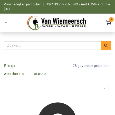
Overslaan naar inhoud
Voor bedrijf en particulier
|
GRATIS VERZENDING vanaf € 250,- incl. btw
(BE)
0
Shop
26 gevonden producten.
Wis Filters
ALBO